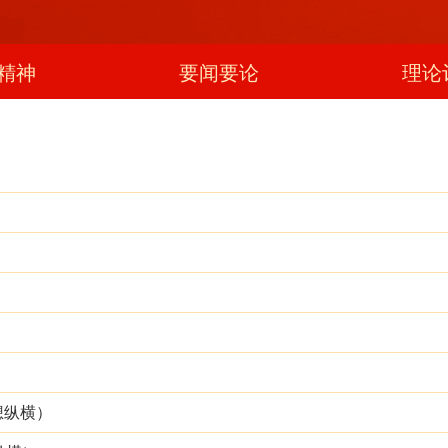
精神
要闻要论
理论
）
想纵横）