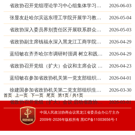
省政协召开党组理论学习中心组集体学习会议 蓝绍敏主持并讲话
2026-06-03
张显友赴哈尔滨远东理工学院开展学习教育包联指导
2026-05-04
省政协深入委员界别责任区开展联系群众活动 以整改实效践行正确政绩观
2026-05-03
省政协副主席钱福永深入黑龙江工商学院、黑龙江瑞兴科技股份有限公司开展包联调研
2026-04-29
蓝绍敏在齐齐哈尔市调研时强调 树立和践行正确政绩观 推动“十五五”开好局起好步
2026-04-29
省政协召开党组（扩大）会议和主席会议 蓝绍敏主持并讲话
2026-04-23
蓝绍敏在参加省政协机关第一党支部组织生活会时强调 保持和发扬优良作风 为省政协履职提供更加优质的服务保...
2026-04-01
徐建国参加省政协机关第二党支部组织生活会
2026-03-30
首页
上一页
下一页
尾页
第1页 / 共1页
省政协召开党组（扩大）会议 启动省政协机关树立和践行正确政绩观学习教育
2026-03-01
中国人民政治协商会议黑龙江省委员会办公厅主办
2009年-
2026
年版权所有
黑ICP备11003656号-1