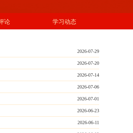
评论
学习动态
2026-07-29
2026-07-20
2026-07-14
2026-07-06
2026-07-01
2026-06-23
2026-06-11