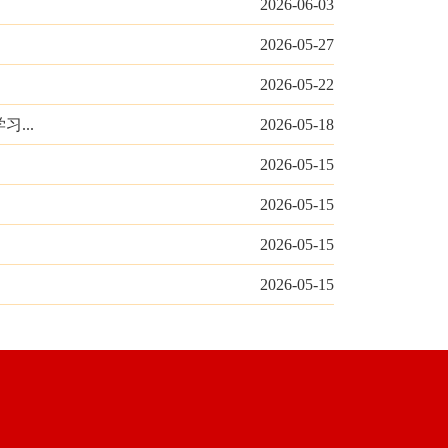
2026-06-03
2026-05-27
2026-05-22
...
2026-05-18
2026-05-15
2026-05-15
2026-05-15
2026-05-15