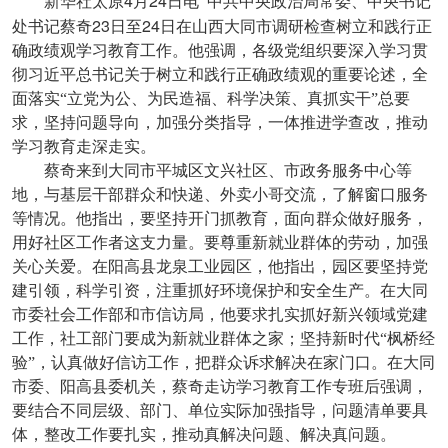
4
24
新华社太原
月
日电
中共中央政治局常委、中央书记
23
24
处书记蔡奇
日至
日在山西大同市调研检查树立和践行正
确政绩观学习教育工作。他强调，各级党组织要深入学习贯
彻习近平总书记关于树立和践行正确政绩观的重要论述，全
面落实“立党为公、为民造福、科学决策、真抓实干”总要
求，坚持问题导向，加强分类指导，一体推进学查改，推动
学习教育走深走实。
蔡奇来到大同市平城区文兴社区、市政务服务中心等
地，与基层干部群众和快递、外卖小哥交流，了解窗口服务
等情况。他指出，要坚持开门抓教育，面向群众做好服务，
用好社区工作者这支力量。要尊重新就业群体的劳动，加强
关心关爱。在阳高县龙泉工业园区，他指出，园区要坚持党
建引领，科学引资，注重抓好环境保护和安全生产。在大同
市委社会工作部和市信访局，他要求扎实抓好新兴领域党建
工作，社工部门要成为新就业群体之家；坚持新时代“枫桥经
验”，认真做好信访工作，把群众诉求解决在家门口。在大同
市委、阳高县委机关，蔡奇走访学习教育工作专班后强调，
要结合不同层级、部门、单位实际加强指导，问题清单要具
体，整改工作要扎实，推动真解决问题、解决真问题。