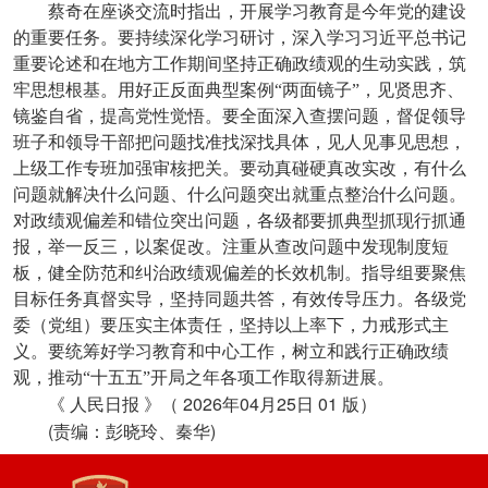
蔡奇在座谈交流时指出，开展学习教育是今年党的建设
的重要任务。要持续深化学习研讨，深入学习习近平总书记
重要论述和在地方工作期间坚持正确政绩观的生动实践，筑
牢思想根基。用好正反面典型案例“两面镜子”，见贤思齐、
镜鉴自省，提高党性觉悟。要全面深入查摆问题，督促领导
班子和领导干部把问题找准找深找具体，见人见事见思想，
上级工作专班加强审核把关。要动真碰硬真改实改，有什么
问题就解决什么问题、什么问题突出就重点整治什么问题。
对政绩观偏差和错位突出问题，各级都要抓典型抓现行抓通
报，举一反三，以案促改。注重从查改问题中发现制度短
板，健全防范和纠治政绩观偏差的长效机制。指导组要聚焦
目标任务真督实导，坚持同题共答，有效传导压力。各级党
委（党组）要压实主体责任，坚持以上率下，力戒形式主
义。要统筹好学习教育和中心工作，树立和践行正确政绩
观，推动“十五五”开局之年各项工作取得新进展。
2026
04
25
01
《
人民日报
》（
年
月
日
版）
(
)
责编：彭晓玲、秦华