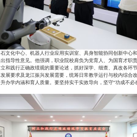
路石文化中心、机器人行业应用实训室、具身智能协同创新中心
提出指导性意见。他强调，职业院校肩负为党育人、为国育才职
树立和践行正确政绩观的重要论述，抓好深学、细查、真改各环
革发展要求及龙江振兴发展需要，统筹日常教学运行与校内综合
升办学内涵和育人质量。要坚持实干实效导向，坚守“功成不必