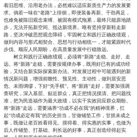
着旧思维、沿用老办法，必然难以适应新质生产力的发展要
求。倘若一味在“老路”上徘徊，即便装备再新、干劲再足，
也难免被陈旧观念束缚、被固有模式拖累，最终只能原地踏
步，无法开拓新空间、抵达新境界。唯有坚持穿新鞋走新
路，坚决冲破思想观念障碍，牢固树立和践行正确政绩观，
做到内容与形式相契合、思想与行动相统一，才能紧跟时代
步伐、顺应人民期盼，在高质量发展中行稳致远。
树立和践行正确政绩观，必须将“新路”走稳、走好、走
远。将“新路”走稳，需要按规律办事，既用好已有的成功经
验，又结合新实际探索新办法。对发展过程中可能遇到的新
情况新问题，增强前瞻性、预见性、主动性，做到居安思
危、未雨绸缪，下好“先手棋”。将“新路”走好，需要加强调
查研究，深入基层、贴近群众，真正把情况摸清、把问题找
准，把为民造福作为最大政绩，以实干实效回应群众期盼。
将“新路”走远，需要涵养“功成不必在我”的精神境界，扛
起“功成必定有我”的历史担当，甘做铺垫工作，甘抓未成之
事，既做让老百姓看得见、摸得着、得实惠的实事，也做为
后人作铺垫、打基础、利长远的好事，真正创造经得起实