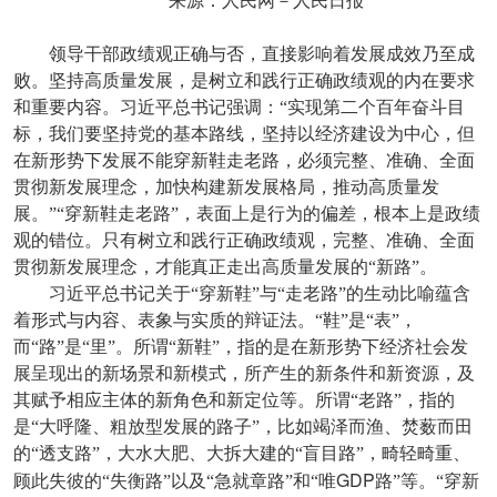
来源：人民网－人民日报
领导干部政绩观正确与否，直接影响着发展成效乃至成
败。坚持高质量发展，是树立和践行正确政绩观的内在要求
和重要内容。习近平总书记强调：“实现第二个百年奋斗目
标，我们要坚持党的基本路线，坚持以经济建设为中心，但
在新形势下发展不能穿新鞋走老路，必须完整、准确、全面
贯彻新发展理念，加快构建新发展格局，推动高质量发
展。”“穿新鞋走老路”，表面上是行为的偏差，根本上是政绩
观的错位。只有树立和践行正确政绩观，完整、准确、全面
贯彻新发展理念，才能真正走出高质量发展的“新路”。
习近平总书记关于“穿新鞋”与“走老路”的生动比喻蕴含
着形式与内容、表象与实质的辩证法。“鞋”是“表”，
而“路”是“里”。所谓“新鞋”，指的是在新形势下经济社会发
展呈现出的新场景和新模式，所产生的新条件和新资源，及
其赋予相应主体的新角色和新定位等。所谓“老路”，指的
是“大呼隆、粗放型发展的路子”，比如竭泽而渔、焚薮而田
的“透支路”，大水大肥、大拆大建的“盲目路”，畸轻畸重、
GDP
顾此失彼的“失衡路”以及“急就章路”和“唯
路”等。“穿新