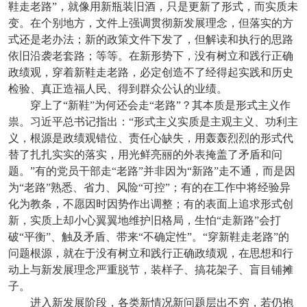
鞋走老路”，就像用新瓶装旧酒，只是更新了形式，而实质未
变。在个别地方，文件上强调贯彻新发展理念，但落实的方
式还是老办法；新的政策文件下发了，但解读和执行的思路
依旧沿袭老套路；等等。在新形势下，没有树立和践行正确
政绩观，穿着新鞋走老路，必定创造不了经得起实践和历史
检验、真正造福人民、得到群众公认的业绩。
穿上了“新鞋”为何还会走“老路”？其本质是形式主义作
祟。习近平总书记指出：“形式主义实质是主观主义、功利主
义，根源是政绩观错位、责任心缺失，用轰轰烈烈的形式代
替了扎扎实实的落实，用光鲜亮丽的外表掩盖了矛盾和问
题。”有的党员干部走“老路”并非因为“新路”走不通，而是因
为“老路”熟悉、省力、风险“可控”；有的在工作中将经验异
化为教条，不愿因时因势作出调整；有的表面上追求形式创
新，实质上却小心翼翼地维护旧格局，生怕“走新路”会打
破“平衡”、触及矛盾、带来“不确定性”。“穿新鞋走老路”的
问题根源，就在于没有树立和践行正确政绩观，在思想和行
动上与新发展理念严重脱节，装样子、搞花架子、盲目铺摊
子。
进入新发展阶段，各类新情况新问题层出不穷，若仍抱