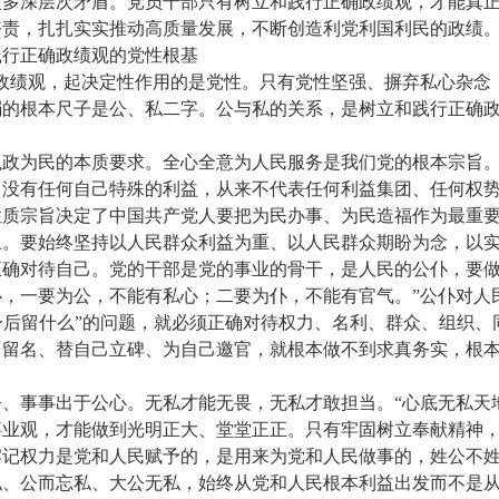
多深层次矛盾。党员干部只有树立和践行正确政绩观，才能真正
好责，扎扎实实推动高质量发展，不断创造利党利国利民的政绩
践行正确政绩观的党性根基
政绩观，起决定性作用的是党性。只有党性坚强、摒弃私心杂念
弱的根本尺子是公、私二字。公与私的关系，是树立和践行正确
政为民的本质要求。全心全意为人民服务是我们党的根本宗旨。
没有任何自己特殊的利益，从来不代表任何利益集团、任何权势
性质宗旨决定了中国共产党人要把为民办事、为民造福作为最重
上。要始终坚持以人民群众利益为重、以人民群众期盼为念，以
确对待自己。党的干部是党的事业的骨干，是人民的公仆，要做
，一要为公，不能有私心；二要为仆，不能有官气。”公仆对人
，身后留什么”的问题，就必须正确对待权力、名利、群众、组织
己留名、替自己立碑、为自己邀官，就根本做不到求真务实，根
、事事出于公心。无私才能无畏，无私才敢担当。“心底无私天
业观，才能做到光明正大、堂堂正正。只有牢固树立奉献精神，
牢记权力是党和人民赋予的，是用来为党和人民做事的，姓公不
私、公而忘私、大公无私，始终从党和人民根本利益出发而不是