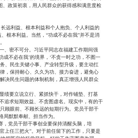
图、政策初衷，用人民群众的获得感和满意度检
，长远利益、根本利益和个人抱负、个人利益的
益、根本利益。当然，“功成不必在我”并不是消
棒。
统一、密不可分。习近平同志在福建工作期间强
功成不必在我’的境界，‘不贪一时之功，不图一
重任务、民生关键小事、产业转型升级，要主动扛
规律，保持耐心、久久为功、接力奋进，避免心
善解决民生问题的体制机制，真正增强人民群众
的显绩要立说立行、紧抓快干，对作铺垫、打基
，不追求短期效益、不贪图虚名。现实中，有的干
是只顾眼前、不顾长远的短期行为。党员干部干
界格局默默奉献、担当作为。
力赛，党员干部干事创业要保持清醒头脑，培
“新官上任三把火”。对于前任留下的工作，只要是