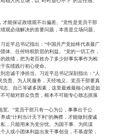
站稳人民立场，以“时时放心不下”的责任感、
。
，才能保证政绩观不出偏差。”党性是党员干部
政绩观必须解决的首要问题，本质是立场问题、
习近平总书记指出：“中国共产党始终代表最广
团体、任何特权阶层的利益。”党的一切工作，
要的政绩，把为老百姓办了多少好事实事作为检
实干实绩践行初心使命。
到忠诚干净担当。习近平总书记深刻指出：“人
民负责、为人民服务，天经地义。党员干部要真
、同志、自己等诸多因素，这里最难最核心的是如
本不可能对群众负责，根本不可能专心致志抓落
地宽。”党员干部只有一心为公，事事出于公
养成“计利当计天下利”的胸襟，才能做到虔诚
姓私，只能用来为党分忧、为国干事、为民谋
从个人或小团体利益出发干事创业，不慕虚荣，