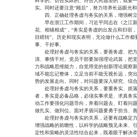
科学的、切合实际的、符合人民愿望的，就要
实。同时还要注意“顾后”，努力培养长远眼光
四、正确处理务虚与务实的关系，增强树
早在浙江工作期间，习近平同志在《之江新
花、相辅相成”，“务实是务虚的出发点和归宿
目瞎转”。历史和现实表明，无论做什么工作都
事、干好事。
处理好务虚与务实的关系，要善务虚、把方
清、事情干对。党员干部要加强理论武装，把
力和战略思维能力，自觉用党的创新理论观察新
域不能忘记整体，立足当前不能无视长远，突出
势的发展走向。同时，对问题要深入研究、综
处理好务虚与务实的关系，要重务实、抓落
者，务实是必备品格，必须实事求是、求真务实
动工作要强化问题导向，奔着问题去、盯着问
做扎实、做到位。面对矛盾问题要勇于担当、
处理好务虚与务实的关系，还要有战略定
增强战略的前瞻性，以科学的战略预见未来、
定性和策略的灵活性结合起来，既着眼于解决