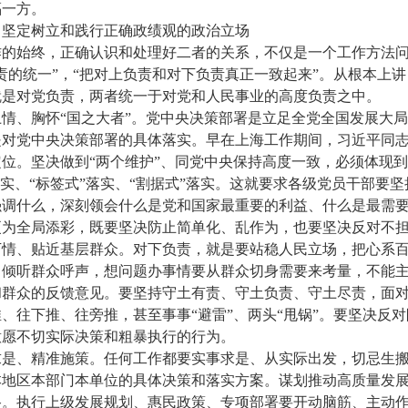
福一方。
，坚定树立和践行正确政绩观的政治立场
作的始终，正确认识和处理好二者的关系，不仅是一个工作方法
责的统一”，“把对上负责和对下负责真正一致起来”。从根本上
就是对党负责，两者统一于对党和人民事业的高度负责之中。
情、胸怀“国之大者”。党中央决策部署是立足全党全国发展大
对党中央决策部署的具体落实。早在上海工作期间，习近平同志
位。坚决做到“两个维护”、同党中央保持高度一致，必须体现
落实、“标签式”落实、“割据式”落实。这就要求各级党员干部要
强调什么，深刻领会什么是党和国家最重要的利益、什么是最需
更为全局添彩，既要坚决防止简单化、乱作为，也要坚决反对不
下情、贴近基层群众。对下负责，就是要站稳人民立场，把心系
、倾听群众呼声，想问题办事情要从群众切身需要来考量，不能
和群众的反馈意见。要坚持守土有责、守土负责、守土尽责，面
、往下推、往旁推，甚至事事“避雷”、两头“甩锅”。要坚决反
意愿不切实际决策和粗暴执行的行为。
求是、精准施策。任何工作都要实事求是、从实际出发，切忌生
本地区本部门本单位的具体决策和落实方案。谋划推动高质量发
。执行上级发展规划、惠民政策、专项部署要开动脑筋、主动作