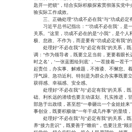
匙开一把锁”，结合实际积极探索贯彻落实党中
验实际工作成效。
三、正确处理“功成不必在我”与“功成必
习近平总书记指出：“‘功成不必在我’，
关系。”这里，功成不必在的是“小我”，是个人
极、怠政、不作为，而是要有“功成必定有我”
处理好“不必在我”与“必定有我”的关系
调：“作为领导者，既要立足当前，更要着眼长远
时之名’，‘一张蓝图绘到底’，‘一茬接着一茬
起责任，办实事、解难题，不推诿、不懈怠。着
浮气躁、急功近利。特别是为群众办实事既要立
获得感、幸福感、安全感。
处理好“不必在我”与“必定有我”的关系
础、利长远的潜绩也要主动谋划、扎实推进，甘
部急于出政绩，甚至想“一拳砸出一个金娃娃来
事创业，既要积极做“一年干成几件事”的显绩，
处理好“不必在我”与“必定有我”的关系，
养“接力意识”，既要善于“瞻前”，也要注意“