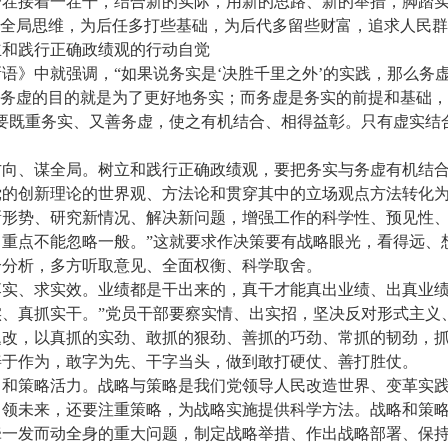
一茬接着一茬干，结合新的实际，用新的思路、新的举措，脚踏
和全局思维，为后任多打些基础，为后代多留些财富，追求人民
立和践行正确政绩观的行动自觉
语》中就强调，“如果说务实是‘决胜千里之外’的实践，那么务虚
，务虚的目的就是为了更好地务实；而务虚是务实的前提和基础
要既重务实、又善务虚，使之有机结合、相得益彰。只有虚实结合
向、谋全局。树立和践行正确政绩观，要把务实与务虚有机结合
党的创新理论的世界观、方法论和贯穿其中的立场观点方法转化
形势、研究新情况、解决新问题，增强工作的科学性、预见性、
重点不能忽略一般。”这就要求作决策要有战略眼光，看得远、
合分析，多方听取意见、全面权衡、科学取舍。
实、求实效。业绩都是干出来的，真干才能真出业绩、出真业绩
、真抓实干。”党员干部要察实情、出实招，坚决反对形式主义
题改，以真抓的实劲、敢抓的狠劲、善抓的巧劲、常抓的韧劲，
善于作为，敢字为先、干字当头，做到敢打硬仗、善打胜仗。
力和策略活力。战略与策略是我们党领导人民改造世界、变革实
引领未来，还要注重策略，为战略实施提供科学方法。战略和策
牵一发而动全身的重大问题，制定战略举措、作出战略部署、保