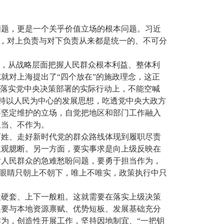
问题，更是一个关乎价值立场的根本问题。习近
讲，对上负责与对下负责从来都是统一的、不可分
局，从战略层面把握人民群众根本利益、整体利
就对上海提出了“四个放在”的施政理念，这正
到落实党中央决策部署的实际行动上，不能空喊
坚持以人民为中心的发展思想，吃透党中央大政方
要坚定维护的立场，自觉把地区和部门工作融入
担当、不作为。
百姓、走好新时代党的群众路线体现到履职尽责
主观臆断。另一方面，要实事求是向上级反映在
对人民群众的急难愁盼问题，要勇于担当作为，
对眼睛只朝上不朝下，唯上不唯实，政策执行中只
搬硬套、上下一般粗。这就需要在落实上级决策
展要与本地资源禀赋、优势短板、发展基础充分
为，创造性开展工作，坚持因地制宜、“一把钥