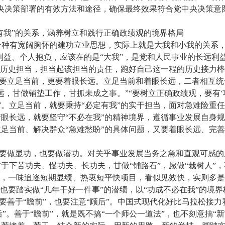
央决策部署的有效方法和途径，确保最终效果符合党中央决策意
定有我”的关系，涵养树立和践行正确政绩观的境界格局
是一种有宽阔胸怀的建功立业思想，实际上就是大我和小我的关系
利益、个人抱负，应该在的是“大我”，是党和人民事业的长远利
的历史担当，担当起该担当的责任，跑好自己这一程的历史接力
，既要立足当前，更要着眼长远。立足当前和着眼长远，二者相互
，甘做铺垫工作，甘抓未成之事。”“要树立正确政绩观，要有‘
干’”。立足当前，就要秉持“必定有我”的实干担当，面对急难险
眼长远，就要坚守“不必在我”的精神境界，遵循事业发展自身
足当前、解决群众“急难愁盼”的具体问题，又要着眼长远、完
，既要做显功，也要做潜功。对关乎事业发展当务之急和直观可感
于下苦功夫、慢功夫、长功夫，甘做“铺路石”，愿做“栽树人”
”，一味追逐短期显绩、热衷短平快项目，看似见效快，实则多
也要踏实做“几年干好一件事”的潜绩，以“功成不必在我”的境
既要善于“瞻前”，也要注意“顾后”。中国式现代化好比马拉松接
顾后”。善于“瞻前”，就是既不搞“一个师公一道法”，也不刻意搞