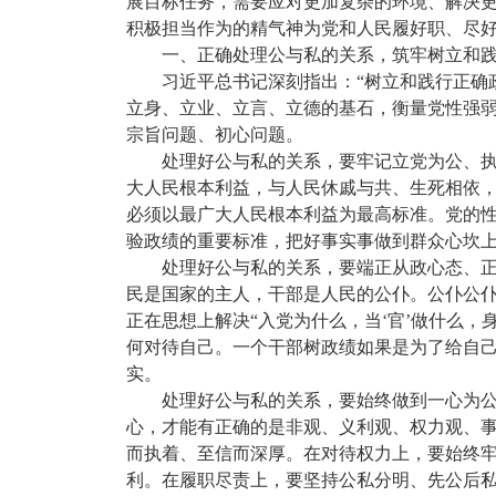
展目标任务，需要应对更加复杂的环境、解决更
积极担当作为的精气神为党和人民履好职、尽
一、正确处理公与私的关系，筑牢树立和
习近平总书记深刻指出：“树立和践行正确
立身、立业、立言、立德的基石，衡量党性强
宗旨问题、初心问题。
处理好公与私的关系，要牢记立党为公、执
大人民根本利益，与人民休戚与共、生死相依，
必须以最广大人民根本利益为最高标准。党的
验政绩的重要标准，把好事实事做到群众心坎
处理好公与私的关系，要端正从政心态、正
民是国家的主人，干部是人民的公仆。公仆公仆
正在思想上解决“入党为什么，当‘官’做什么
何对待自己。一个干部树政绩如果是为了给自
实。
处理好公与私的关系，要始终做到一心为公
心，才能有正确的是非观、义利观、权力观、事
而执着、至信而深厚。在对待权力上，要始终
利。在履职尽责上，要坚持公私分明、先公后