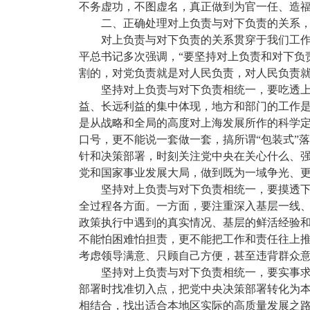
不务虚功，不图虚名，真正做到为官一任、造
二、正确处理对上负责与对下负责的关系
对上负责与对下负责的关系贯穿于我们工
平总书记多次强调，“要坚持对上负责和对下负
割的，对党负责就是对人民负责，对人民负责
坚持对上负责与对下负责相统一，要吃透上
益、长远利益的集中体现，地方和部门的工作是
是从战略和全局的高度对上海发展所作的科学定
口号，更不能说一套做一套，搞所谓“包装式”
针和决策部署，时刻关注党中央在关心什么、
党和国家事业发展大局，做到既为一域争光、
坚持对上负责与对下负责相统一，要摸透
全过程各方面。一方面，要注重深入基层一线
政策执行中遇到的真实情况、基层的鲜活经验
不能怕困难怕担责，更不能把工作和责任往上推
考虑领导满意、只顾自己方便，甚至违背群众
坚持对上负责与对下负责相统一，要实事
部署时找准切入点，把党中央决策部署转化为
相结合，找出适合本地区实际的高质量发展之路