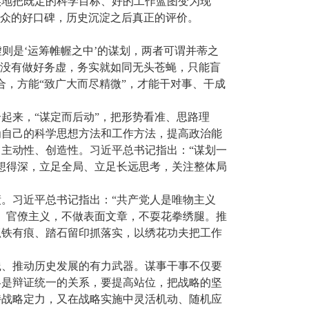
实地把既定的科学目标、好的工作蓝图变为现
群众的好口碑，历史沉淀之后真正的评价。
则是‘运筹帷幄之中’的谋划，两者可谓并蒂之
，没有做好务虚，务实就如同无头苍蝇，只能盲
，方能“致广大而尽精微”，才能干对事、干成
起来，“谋定而后动”，把形势看准、思路理
为自己的科学思想方法和工作方法，提高政治能
主动性、创造性。习近平总书记指出：“谋划一
想得深，立足全局、立足长远思考，关注整体局
。习近平总书记指出：“共产党人是唯物主义
、官僚主义，不做表面文章，不耍花拳绣腿。推
抓铁有痕、踏石留印抓落实，以绣花功夫把工作
践、推动历史发展的有力武器。谋事干事不仅要
略是辩证统一的关系，要提高站位，把战略的坚
持战略定力，又在战略实施中灵活机动、随机应