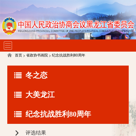
首页
省政协书画院
纪念抗战胜利80周年
>
>
冬之恋
评选结果
大美龙江
获奖作品
入展作品
评选结果
入选作品
纪念抗战胜利80周年
获奖作品
特邀作品
入展作品
入选作品
评选结果