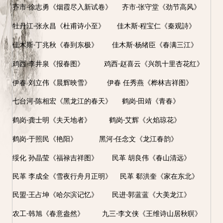
齐市
徐志勇《烟霞尽入新试卷》 齐市
张守堂《劲节高风》
-
-
牡丹江
张永昌《杜甫诗小至》 佳木斯
程宝仁《秦观詩》
-
-
佳木斯
丁兆秋《春到东极》 佳木斯
杨绪臣《春满三江》
-
-
鸡西
李井泉《报春图》 鸡西
赵喜云《兴凯十里杏花红》
-
-
伊春
刘立伟《晨辉映雪》
伊春
任秀燕《桦林吉祥图》
七台河
陈相宏《黑龙江的春天》 鹤岗
田靖《青春》
-
-
鹤岗
龚士明《夫天地者》 鹤岗
艾辉《火焰琼花》
-
-
鹤岗
于照民《艳阳》 黑河
任念文《龙江春韵》
-
-
绥化
孙晶莹《福禄吉祥图》
民革
胡良伟《春山清远》
民革
李成全《雪夜行舟月正明》
民革
郗洪奎《家在东北》
民盟
王占坤《哈尔滨记忆》 民进
郭蓝蓝《大美龙江》
-
-
农工
韩旭《春意盎然》 九三
李文侠《王维诗山居秋暝》
-
-