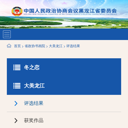
首页
省政协书画院
大美龙江
评选结果
>
>
>
冬之恋
评选结果
大美龙江
获奖作品
入展作品
入选作品
评选结果
特邀作品
获奖作品