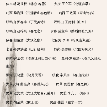
佳木斯
葛世权《韩愈·春雪》 大庆
王立军《北疆春早》
-
-
鸡西
季海延《云涌青山春色新》 鸡西
王敬国《家山逢春》
-
-
双鸭山
郭春峰《丁元英诗》 双鸭山
王德利《山水》
-
-
双鸭山
赵梓辰《春之恋》 伊春
范宝峰《醉后赠张九旭》
-
-
伊春
赵俊辉《大漠苍痕》
七台河
李海《松风吉聚图》
-
七台河
尹洪波《山行拾句》 鹤岗
吴修德《北国好风光》
-
-
鹤岗
尹逊光《浩瀚江河出自小溪》 黑河
刘丽焕
《春风又绿江
-
-
-
南岸》
黑河
王晓慧
《晓月天香》 绥化
常凤有
《春山行旅》
-
-
-
-
大兴安岭
曲佳兴《春满兴安》 民革
夏恩智《春之舞》
-
-
民革
迟文斌《龙江大地百花盛开》 民盟
李凡丁《朝阳》
-
-
民盟
胡金荣《嫩江潮》 民建
曲磊《在水一方》
-
-