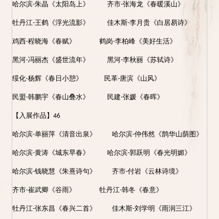
哈尔滨
朱晶《太阳岛上》 齐市
张海龙《春暖溪山》
-
-
牡丹江
王鹤《浮光流影》 佳木斯
李月贵《白居易诗》
-
-
鸡西
程晓海《春赋》 鹤岗
李柏峰《美好生活》
-
-
黑河
冯丽杰《盛世流年》 黑河
李秋丽《苏轼诗》
-
-
绥化
杨辉《春日小憩》 民革
唐滨《山风》
-
-
民盟
韩鹏宇《春山叠水》 民建
张媛《春晖》
-
-
【入展作品】
46
哈尔滨
单丽萍《清音出泉》 哈尔滨
仲伟然《鹊华山荫图》
-
-
哈尔滨
黄涛《城东早春》 哈尔滨
郭跃明《春光明媚》
-
-
哈尔滨
钱晓慧《朱熹诗句》 齐市
付岩《云林诗境》
-
-
齐市
崔武卿《谷雨》 牡丹江
韩冬《春意》
-
-
牡丹江
张东昌《春兴二首》 佳木斯
刘学明《雨润三江》
-
-