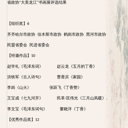
省政协
“大美龙江”书画展评选结果
【组织奖】
6
齐齐哈尔市政协
佳木斯市政协
鹤岗市政协
黑河市政协
民盟省委会
民进省委会
【特邀作品】
10
赵学礼《毛泽东词》
赵云龙《五月的丁香》
洪铁军《古人诗句》
曹香滨《家园》
李岗《山火》
张跃飞《丁香赞》
王宝成《七九河开》
民革
匡伟光《三月山风暖》、
-
李文宝《毛泽东词句》
董晓泮《丁香》
【优秀作品奖】
12