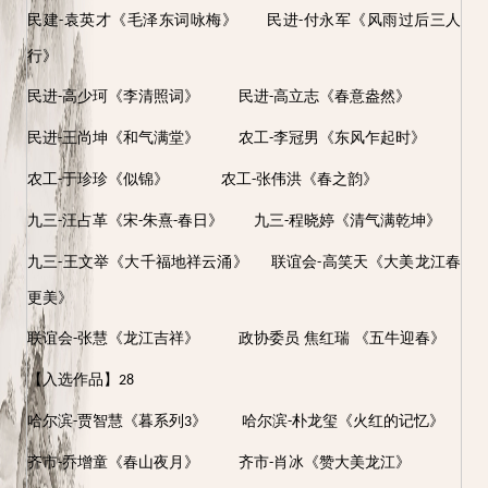
民建
袁英才《毛泽东词咏梅》 民进
付永军《风雨过后三人
-
-
行》
民进
高少珂《李清照词》 民进
高立志《春意盎然》
-
-
民进
王尚坤《和气满堂》 农工
李冠男《东风乍起时》
-
-
农工
于珍珍《似锦》 农工
张伟洪《春之韵》
-
-
九三
汪占革《宋
朱熹
春日》 九三
程晓婷《清气满乾坤》
-
-
-
-
九三
王文举《大千福地祥云涌》 联谊会
高笑天《大美龙江春
-
-
更美》
联谊会
张慧《龙江吉祥》 政协委员 焦红瑞 《五牛迎春》
-
【入选作品】
28
哈尔滨
贾智慧《暮系列
》
哈尔滨
朴龙玺《火红的记忆》
-
3
-
齐市
乔增童《春山夜月》 齐市
肖冰《赞大美龙江》
-
-