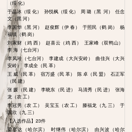
（绥 化）
于晶冰（绥 化） 孙悦枫（绥 化） 周 璐（黑 河） 任念
文（黑 河）
李国华（黑 河） 赵俊辉（伊 春） 于照民（鹤 岗） 杨
福镇（鹤 岗）
刘家财（鸡 西） 赵喜云（鸡 西） 王家峰（双鸭山）
李 海（七台河）
李凤玲（七台河） 李建成（大兴安岭） 曲佳兴（大兴
安岭） 李成全（民 革）
王 威（民 革） 宿万盛（民 革） 陈 卓（民 盟） 石正军
（民 建）
张 媛（民 建） 李晓东（民 进） 马清秀（民 进） 张海
龙（农 工）
李冠男（农 工） 吴宝玉（农 工） 滕福龙（九 三） 于
国欣（九 三）
【入选作品】23
件
梁彦达（哈尔滨） 时继伟（哈尔滨） 由兴波（哈尔