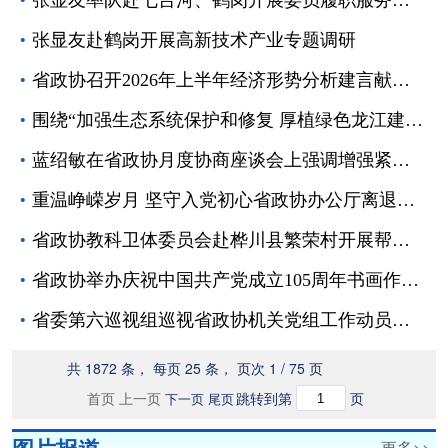
张显友率队赴七台河、鹤岗开展委员履职服务下基层活动
张显友赴鹤岗开展高新技术产业专题调研
省政协召开2026年上半年经济形势分析建言献策会 蓝绍敏出席并讲话
围绕“加强生态系统保护和修复 厚植绿色龙江建设底色” 钱福永率联合调研组赴齐齐哈尔、大兴安岭调研
蓝绍敏在省政协月度协商座谈会上强调增强紧迫意识用好政策红利提升平台功能 推动通道经济向多元化经济发展转变
重温峥嵘岁月 坚守入党初心省政协办公厅离退休干部工作处组织开展“重走长征路”主题党日活动
省政协教科卫体委员会赴桦川县繁荣村开展帮扶义诊活动
省政协举办庆祝中国共产党成立105周年书画作品展
省委第六巡视组巡视省政协机关党组工作动员会召开
共 1872 条， 每页 25 条， 页次 1 / 75 页
首页
上一页
跳转到第
页
下一页
尾页
图片报道
更多>>