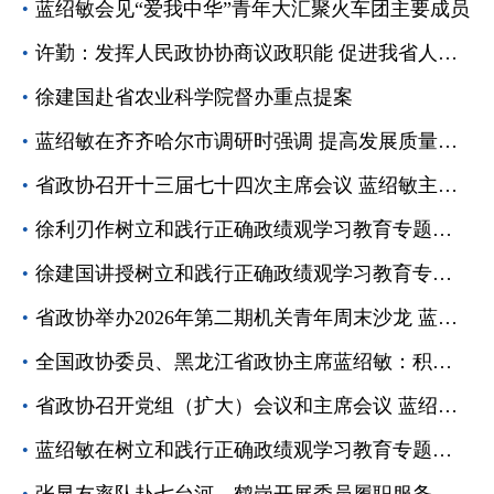
蓝绍敏会见“爱我中华”青年大汇聚火车团主要成员
许勤：发挥人民政协协商议政职能 促进我省人工智能高质量发展
徐建国赴省农业科学院督办重点提案
蓝绍敏在齐齐哈尔市调研时强调 提高发展质量和增长速度 为全省完成全年目标挑重担作贡献
省政协召开十三届七十四次主席会议 蓝绍敏主持并讲话
徐利刃作树立和践行正确政绩观学习教育专题党课辅导
徐建国讲授树立和践行正确政绩观学习教育专题党课
省政协举办2026年第二期机关青年周末沙龙 蓝绍敏出席并讲话
全国政协委员、黑龙江省政协主席蓝绍敏：积极应对人口老龄化
省政协召开党组（扩大）会议和主席会议 蓝绍敏主持并讲话
蓝绍敏在树立和践行正确政绩观学习教育专题党课上强调 树好正确政绩观 走好履职担当路