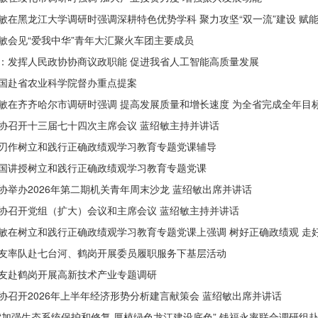
敏在黑龙江大学调研时强调深耕特色优势学科 聚力攻坚“双一流”建设 赋
敏会见“爱我中华”青年大汇聚火车团主要成员
：发挥人民政协协商议政职能 促进我省人工智能高质量发展
国赴省农业科学院督办重点提案
敏在齐齐哈尔市调研时强调 提高发展质量和增长速度 为全省完成全年目
协召开十三届七十四次主席会议 蓝绍敏主持并讲话
刃作树立和践行正确政绩观学习教育专题党课辅导
国讲授树立和践行正确政绩观学习教育专题党课
协举办2026年第二期机关青年周末沙龙 蓝绍敏出席并讲话
协召开党组（扩大）会议和主席会议 蓝绍敏主持并讲话
敏在树立和践行正确政绩观学习教育专题党课上强调 树好正确政绩观 走
友率队赴七台河、鹤岗开展委员履职服务下基层活动
友赴鹤岗开展高新技术产业专题调研
协召开2026年上半年经济形势分析建言献策会 蓝绍敏出席并讲话
“加强生态系统保护和修复 厚植绿色龙江建设底色” 钱福永率联合调研组