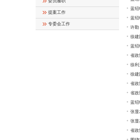
委员履职
蓝绍
提案工作
蓝绍
专委会工作
许勤
徐建
蓝绍
省政
徐利
徐建
省政
省政
蓝绍
张显
张显
省政
围绕