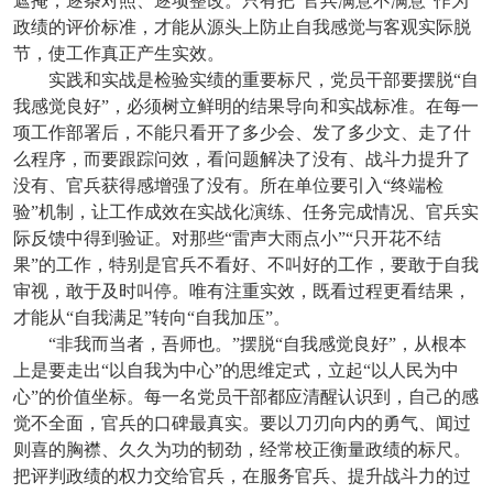
遮掩，逐条对照、逐项整改。只有把“官兵满意不满意”作为
政绩的评价标准，才能从源头上防止自我感觉与客观实际脱
节，使工作真正产生实效。
实践和实战是检验实绩的重要标尺，党员干部要摆脱“自
我感觉良好”，必须树立鲜明的结果导向和实战标准。在每一
项工作部署后，不能只看开了多少会、发了多少文、走了什
么程序，而要跟踪问效，看问题解决了没有、战斗力提升了
没有、官兵获得感增强了没有。所在单位要引入“终端检
验”机制，让工作成效在实战化演练、任务完成情况、官兵实
际反馈中得到验证。对那些“雷声大雨点小”“只开花不结
果”的工作，特别是官兵不看好、不叫好的工作，要敢于自我
审视，敢于及时叫停。唯有注重实效，既看过程更看结果，
才能从“自我满足”转向“自我加压”。
“非我而当者，吾师也。”摆脱“自我感觉良好”，从根本
上是要走出“以自我为中心”的思维定式，立起“以人民为中
心”的价值坐标。每一名党员干部都应清醒认识到，自己的感
觉不全面，官兵的口碑最真实。要以刀刃向内的勇气、闻过
则喜的胸襟、久久为功的韧劲，经常校正衡量政绩的标尺。
把评判政绩的权力交给官兵，在服务官兵、提升战斗力的过