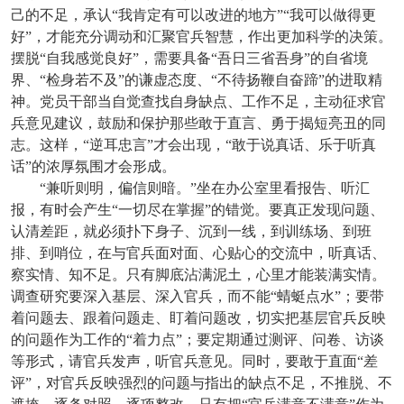
己的不足，承认“我肯定有可以改进的地方”“我可以做得更
好”，才能充分调动和汇聚官兵智慧，作出更加科学的决策。
摆脱“自我感觉良好”，需要具备“吾日三省吾身”的自省境
界、“检身若不及”的谦虚态度、“不待扬鞭自奋蹄”的进取精
神。党员干部当自觉查找自身缺点、工作不足，主动征求官
兵意见建议，鼓励和保护那些敢于直言、勇于揭短亮丑的同
志。这样，“逆耳忠言”才会出现，“敢于说真话、乐于听真
话”的浓厚氛围才会形成。
“兼听则明，偏信则暗。”坐在办公室里看报告、听汇
报，有时会产生“一切尽在掌握”的错觉。要真正发现问题、
认清差距，就必须扑下身子、沉到一线，到训练场、到班
排、到哨位，在与官兵面对面、心贴心的交流中，听真话、
察实情、知不足。只有脚底沾满泥土，心里才能装满实情。
调查研究要深入基层、深入官兵，而不能“蜻蜓点水”；要带
着问题去、跟着问题走、盯着问题改，切实把基层官兵反映
的问题作为工作的“着力点”；要定期通过测评、问卷、访谈
等形式，请官兵发声，听官兵意见。同时，要敢于直面“差
评”，对官兵反映强烈的问题与指出的缺点不足，不推脱、不