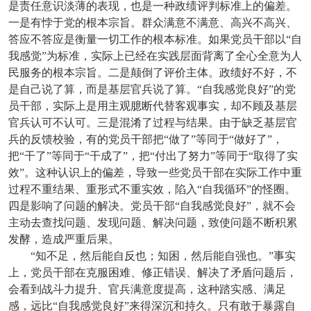
是责任意识淡薄的表现，也是一种政绩评判标准上的偏差。
一是有悖于党的根本宗旨。群众满意不满意、高兴不高兴、
答应不答应是衡量一切工作的根本标准。如果党员干部以“自
我感觉”为标准，实际上已经在实践层面背离了全心全意为人
民服务的根本宗旨。二是颠倒了评价主体。政绩好不好，不
是自己说了算，而是基层官兵说了算。“自我感觉良好”的党
员干部，实际上是用主观臆断代替客观事实，却不顾及基层
官兵认可不认可。三是混淆了过程与结果。由于缺乏基层官
兵的反馈校验，有的党员干部把“做了”等同于“做好了”，
把“干了”等同于“干成了”，把“付出了努力”等同于“取得了实
效”。这种认识上的偏差，导致一些党员干部在实际工作中重
过程不重结果、重形式不重实效，陷入“自我循环”的怪圈。
四是影响了问题的解决。党员干部“自我感觉良好”，就不会
主动去查找问题、发现问题、解决问题，致使问题不断积累
发酵，造成严重后果。
“知不足，然后能自反也；知困，然后能自强也。”事实
上，党员干部在克服困难、修正错误、解决了矛盾问题后，
会看到战斗力提升、官兵满意度提高，这种踏实感、满足
感，远比“自我感觉良好”来得深沉和持久。只有敢于暴露自