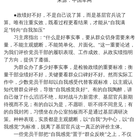
来源：中国军网
●政绩好不好，不是自己说了算，而是基层官兵说了
算。唯有注重实效，既看过程更看结果，才能从“自我满
足”转向“自我加压”
习主席指出：“什么是好事实事，要从群众切身需要来考
量，不能主观臆断，不能简单化、片面化。”这一重要论述，
为我们评价党员干部的履职表现、工作成效、从政实绩指明
了方向，提供了遵循。
为群众办了多少好事实事，是检验政绩的重要标准；衡
量干部业绩好不好，关键要看群众口碑好不好。然而实际工
作中，少数党员干部却以自我感受代替客观标准，以主观认
知代替群众评价，导致“自我感觉良好”。有的自我陶醉，讲
自己做了什么滔滔不绝，却对战斗力新需求、基层官兵新期
待视而不见；有的自以为是，不愿听、听不得不同意见；有
的自我封闭，习惯坐在办公室拍板而不是通过基层调研决
策。种种表现，实质都是主观臆断，以“自我”为中心，以“自
我感觉”为标准，脱离了基层官兵这一真正的评价主体。
一些党员干部把“自我感觉”置于“群众反映”之上，不仅