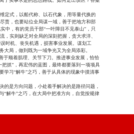
背离了实事求是的思想路线。如何走出误区？答案
思维定式，以船代称、以石代象，用等量代换的
土尽责，也要站位全局谋一域，善于把地方和部
实中，有的党员干部“一叶障目不见泰山”，只
潮流，实则缺乏对全局的深刻把握，贪大求洋、
贻误时机、丧失机遇，损害事业发展。谋划工
服务大局，做到既为一域争光又为全局添彩。
，善于顺着肌理、关节下刀。推进事业发展，恰恰
一把抓”，再宏伟的蓝图，最终都要落到一项项具
要学习“解牛”之巧，善于从具体的现象中摸清事
解决的是方向问题，小处着手解决的是路径问题，
与“解牛”之巧，在大局中把准方向，自觉按规律