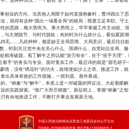
手。这两种情况，一个败在“盲干”，一个困于“空谈”，二者都
干事创业的方向。当其他人局限于如何直接称象时，曹冲跳出了
业，就得有这种“跳出一域看全局”的格局：既要立足本职、守
性的思路，顺大势而为、乘大势而上，牢牢掌握工作主动权。现
解，与大潮脱节、与时代脱轨；有的时兴什么抓什么，看似紧跟
地鸡毛……凡此种种，都是缺乏全局思维、大局意识，最后往往
中有数，时刻关注党中央在关心什么、强调什么，自觉站位全局、
微处精准破题。庖丁解牛之所以能“游刃有余”，在于“依乎天理”
处着手”的务实与专业。面对复杂工作，最忌讳的就是“眉毛胡子
的豪情，没有“绣花针”的功夫，政绩便如沙上之塔。推进工作，就
，拿出具体有效的工作措施，一抓到底、善作善成。
的。“称象”与“解牛”，本质上是一对破题的辩证法。大处着眼
设的实践探索。“致广大而尽精微”。新征程上，掌握“称象”之智
游刃有余地推进工作，不断打开事业发展新天地。
中国人民政治协商会议黑龙江省委员会办公厅主办
2009年-
2026
年版权所有
黑ICP备11003656号-1