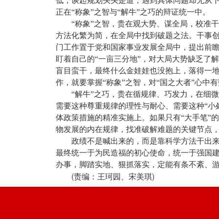
低，谈起规划头头是道，遇到具体问题却无从下
正在“称象”之智与“解牛”之巧的辩证统一中。
“称象”之智，贵在观大势、谋全局，校准
方法化繁为简，在全局中找到破题之法。干事创
门工作置于党和国家事业发展全局中，提出前瞻
盯着自己的“一亩三分地”，对大局大势缺乏了
盲目蛮干，最终什么金娃娃也没抱上，落得一
作，就要掌握“称象”之智，对“国之大者”心
“解牛”之巧，贵在循规律、巧发力，在细
需要这种尊重规律的理性与耐心、需要这种“小
体政策措施的精准实施上。如果只有“大手笔”
物发展的内在规律，找准破解难题的关键节点
政绩不是喊出来的，而是靠科学方法干出来
最终统一于为民造福的初心使命，统一于强国建
办事，脚踏实地、狠抓落实，定能有条不紊、
(
)
责编：王珂园、宋美琪