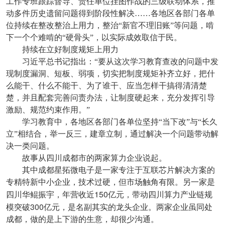
工作专班跟踪督导、责任单位挂图作战的三级联动体系，推
动多件历史遗留问题得到阶段性解决……各地区各部门各单
位持续在整改整治上用力，整治“新官不理旧账”等问题，啃
下一个个难啃的“硬骨头”，以实际成效取信于民。
持续在立好制度规矩上用力
习近平总书记指出：“要从这次学习教育查改的问题中发
现制度漏洞、短板、弱项，切实把制度规矩补齐立好，把什
么能干、什么不能干、为了谁干、应当怎样干搞得清清楚
楚，并且配套完善问责办法，让制度硬起来，充分发挥引导
激励、规范约束作用。”
学习教育中，各地区各部门各单位坚持“当下改”与“长久
立”相结合，举一反三，建章立制，通过解决一个问题带动解
决一类问题。
故事从四川成都市的两家算力企业说起。
其中成都星拓微电子是一家专注于互联芯片解决方案的
专精特新中小企业，技术过硬，但市场触角有限。另一家是
150
四川华鲲振宇，年营收近
亿元，带动四川算力产业链规
300
模突破
亿元，是名副其实的龙头企业。两家企业虽同处
成都，做的是上下游的生意，却很少沟通。