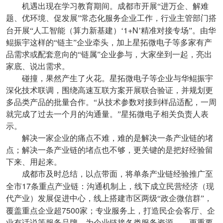
机遇出现在学习教育期间。成都市开展“进万企、解难
题、优环境、促发展”常态化服务企业工作，行业主管部门搭
1+N
台开展“人工智能（算力新基建）‘
’精准对接专场”。由华
鲲振宇这样的“链主”企业牵头，加上星拓微电子等多家有产
品需求或配套意向的“链属”企业参与，大家坐到一起，亮出
家底、说出需求。
碰撞，果然产生了火花。星拓微电子等企业与华鲲振宇
深化技术联调，围绕高速互联方案开展联合验证，并规划更
多品类产品的批量合作。“从技术参数对接到样品适配，一周
就完成了过去一个月的沟通量。”星拓微电子相关负责人表
示。
解决一家企业的痛点不难，难的是解决一条产业链的堵
点；解决一条产业链的堵点也不够，更关键的是把好经验留
下来、用起来。
成都市及时总结，以点带面，将单条产业链经验推广至
17
全市
条重点产业链：沟通机制上，线下成立民营经济（现
代产业）发展促进中心，线上搭建市区两级“政企微信群”，
7500
覆盖重点企业超
家；专业服务上，打造民企会客厅、企
业有话说等服务品牌，为企业链接各类服务资源……更重要