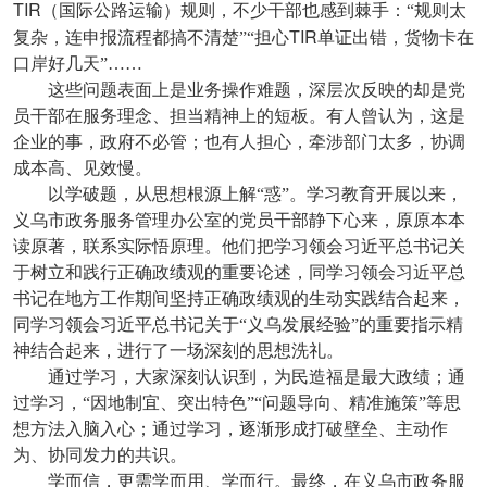
TIR
（国际公路运输）规则，不少干部也感到棘手：“规则太
TIR
复杂，连申报流程都搞不清楚”“担心
单证出错，货物卡在
口岸好几天”……
这些问题表面上是业务操作难题，深层次反映的却是党
员干部在服务理念、担当精神上的短板。有人曾认为，这是
企业的事，政府不必管；也有人担心，牵涉部门太多，协调
成本高、见效慢。
以学破题，从思想根源上解“惑”。学习教育开展以来，
义乌市政务服务管理办公室的党员干部静下心来，原原本本
读原著，联系实际悟原理。他们把学习领会习近平总书记关
于树立和践行正确政绩观的重要论述，同学习领会习近平总
书记在地方工作期间坚持正确政绩观的生动实践结合起来，
同学习领会习近平总书记关于“义乌发展经验”的重要指示精
神结合起来，进行了一场深刻的思想洗礼。
通过学习，大家深刻认识到，为民造福是最大政绩；通
过学习，“因地制宜、突出特色”“问题导向、精准施策”等思
想方法入脑入心；通过学习，逐渐形成打破壁垒、主动作
为、协同发力的共识。
学而信，更需学而用、学而行。最终，在义乌市政务服