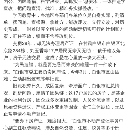
为公、为民造福、科学决策、真抓实干’总要求，一体推进学
查改，把问题查清、找准，精准务实抓整改。”
学习教育中，各地区各部门各单位立足自身实际，列清
单、摆问题、查根源、拿处方，能改即改、立行立改，对历
史形成、一时难以完全解决的问题制定切实可行的计划和方
案，盯住不放，锲而不舍整改到位。
28
交房
年，却无法办理房产证，在甘肃白银市白银区北
284
17
京路
栋，刘玉香等
户居民无奈又无助：“孩子难以落
户，房子无法交易，这成了悬在心里的一块大石头。”
“为民造福，就是要把悬而未决的难题一件一件攻下
3
来。”白银市委主要负责同志说，今年
月，白银市直面困
难，主动翻出这笔陈年旧账。
旧账积弊日久、成因复杂、牵涉面广，白银市汇总情
17
况、剖析问题，厘清了因果链：这
户居民的房子，是某企
业的福利分房，因企业多次重组改制、人员分流更替，以及
原始资料遗失、产权主体变更等因素，责任主体缺位，无法
正常申请不动产登记。
“要办下房产证，难度很大。”白银市不动产登记事务中
心副主任狄晓燕说，涉及自然资源、住建、税务等多个部