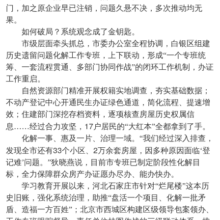
门，加之原企业早已注销，问题久悬不决，多次推动均无
果。
如何破局？系统观念成了金钥匙。
市级层面牵头抓总，市委办公室全程协调，白银区组建
历史遗留问题化解工作专班，上下联动，形成“一个专班统
筹、一套流程贯通、多部门协同作战”的闭环工作机制，办证
工作重启。
自然资源部门精准开展权籍实地调查，夯实基础数据；
不动产登记中心开通民生办证绿色通道，简化流程、提速增
效；住建部门深挖存档资料，逐项核查房屋历史权属信
17
息……经过合力攻坚，
户居民的“大红本”全都拿到了手。
化解一事、惠及一片、治理一域。“我们经过深入排查，
33
2
发现全市还有
个小区、
万余套房屋，因多种原因面临‘登
记难’问题。”狄晓燕说，目前市专班已制定阶段性化解目
标，全力保障群众房产办证愿办尽办、能办快办。
学习教育开展以来，河北石家庄市针对“烂尾楼”这本历
史旧账，强化系统治理，助推“盘活一个项目、化解一批矛
盾、造福一方百姓”；北京市西城区构建区级领导包案领办、