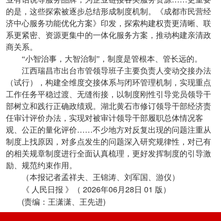
的是，这些探索被逐步总结形成制度机制。《成都市民营经
济中心服务功能优化方案》印发，探索构建权责更清晰、联
系更紧密、资源更集中的一体化服务方案，推动构建亲清政
商关系。
“小智治事，大智治制”，制度是管根本、管长远的。
江西瑞昌市出台市管领导班子主要负责人变动交接办法
（试行），构建全维度交接体系与闭环管理机制，实现重点
工作任务平稳过渡、无缝衔接，以制度刚性引导党员领导干
部树立和践行正确政绩观。湖北黄石市修订领导干部经济责
任审计评价办法，实现对被审计领导干部履职总体情况客
观、公正的量化评价……不少地方对反复出现的问题注重从
制度上找原因，对多点发生的问题深入研究规律性，对已有
的相关规章制度进行全面认真梳理，更好发挥制度的引导激
励、规范约束作用。
（本报记者孟祥夫、王锦涛、刘军国、游仪）
2026
06
28
01
《
人民日报
》（
年
月
日
版）
(
)
责编：王潇潇、王先进