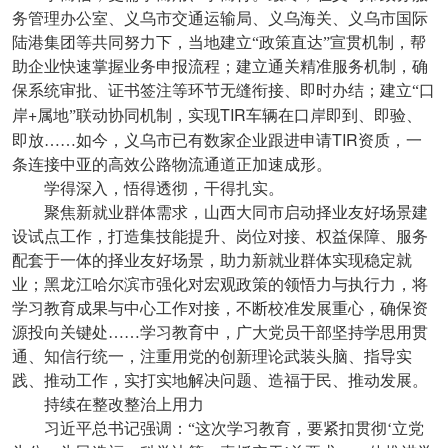
务管理办公室、义乌市交通运输局、义乌海关、义乌市国际
陆港集团等共同努力下，当地建立“政策直达”宣贯机制，帮
助企业快速掌握业务申报流程；建立通关精准服务机制，确
保系统审批、证书签注等环节无缝衔接、即时办结；建立“口
+
TIR
岸
属地”联动协同机制，实现
车辆在口岸即到、即验、
TIR
即放……如今，义乌市已有数家企业跟进申请
资质，一
条连接中亚的高效公路物流通道正加速成形。
学得深入，悟得透彻，干得扎实。
聚焦新就业群体需求，山西大同市启动择业友好场景建
设试点工作，打造集技能提升、岗位对接、权益保障、服务
配套于一体的择业友好场景，助力新就业群体实现稳定就
业；黑龙江哈尔滨市强化对宏观政策的领悟力与执行力，将
学习教育成果与中心工作对接，不断校准发展重心，确保资
源投向关键处……学习教育中，广大党员干部坚持学思用贯
通、知信行统一，注重用党的创新理论武装头脑、指导实
践、推动工作，实打实地解决问题、造福于民、推动发展。
持续在整改整治上用力
习近平总书记强调：“这次学习教育，要紧扣贯彻‘立党