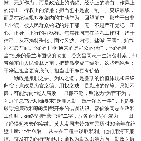
摊、无所作为，而是政治上的清醒、经济上的清白、作风上
的清正、行权上的清廉；担当也不是蛮干乱干、突破底线，
而是在纪律规矩框架内的主动作为。回望党史，那些干出非
凡业绩、被人民群众铭记的好干部，无一不是严守党纪，正
心、正身、正行的好榜样。焦裕禄同志在兰考工作时，严于
律己，从不搞特殊化，面对风沙、内涝、盐碱“三害”，始终
冲在最前面。他的“干净”换来的是群众的信任，他的“担
当”换来的是兰考面貌的改变。谷文昌同志一生清贫朴素，却
带领东山人民造林万亩，把荒岛变成了绿洲。这些都说明：
干净让担当更有底气，担当让干净更有价值。
勤政是履职之要、为民之道，是廉政的价值体现和最终
归宿；廉政是为官之德、用权之戒，是勤政的保障。只勤不
廉，可能滑向“能人腐败”；只廉不勤，则沦为“为官不为”。
习近平总书记明确要求“既廉又勤，既干净又干事”，正是要
破除把廉政和勤政割裂开来的错误认识。廖俊波同志在政和
工作时，始终坚持“亲”“清”二字，服务企业尽心竭力，干出
30
了经得起检验的实绩。黄大发同志带领村民历时
余年在绝
壁上凿出“生命渠”，从未在工程中谋取私利。他们用清正廉
洁、奋发有为的行动证明：廉政为勤政廓清方向，勤政为廉