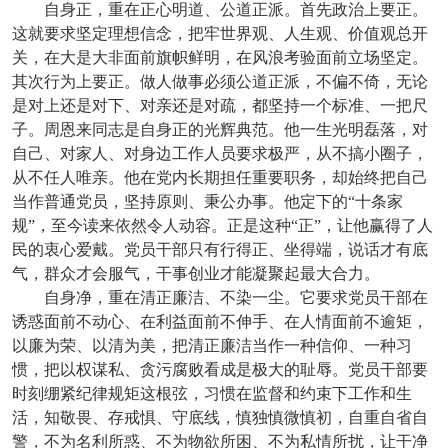
自身正，重在正心明道、公道正派。首先政治上要正。
这就要求坚定理想信念，把牢世界观、人生观、价值观总开
关，在大是大非面前旗帜鲜明，在风浪考验面前立场坚定。
其次行为上要正。做人做事必须公道正派，不偏不倚，无论
是对上还是对下、对亲还是对疏，都坚持一个标准、一把尺
子。周恩来同志是自身正的光辉典范。他一生光明磊落，对
自己、对家人、对身边工作人员要求极严，从不搞小圈子，
从不任人唯亲。他在党内长期担任重要职务，却始终把自己
当作普通党员，坚持原则、秉公办事。他定下的“十条家
规”，至今读来依然令人动容。正是这种“正”，让他赢得了人
民的衷心爱戴。党员干部只有行得正、坐得端，说话才有底
气，群众才会服气，干事创业才能凝聚起最大合力。
自身净，重在清正廉洁、不染一尘。它要求党员干部在
诱惑面前不动心、在利益面前不伸手、在人情面前不逾矩，
以廉为荣、以清为美，把清正廉洁当作一种信仰、一种习
惯，把以权谋私、贪污腐败看成是极大的耻辱。党员干部要
时刻绷紧纪律规矩这根弦，习惯在监督和约束下工作和生
活，知敬畏、存戒惧、守底线，慎独慎微慎初，自重自省自
警，不为名利所惑、不为物欲所困、不为私情所扰，让干净