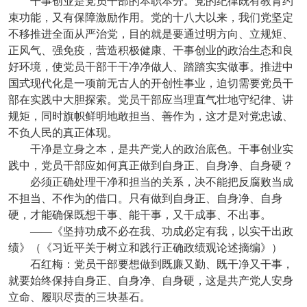
干事创业是党员干部的本职本分。党的纪律既有教育约
束功能，又有保障激励作用。党的十八大以来，我们党坚定
不移推进全面从严治党，目的就是要通过明方向、立规矩、
正风气、强免疫，营造积极健康、干事创业的政治生态和良
好环境，使党员干部干干净净做人、踏踏实实做事。推进中
国式现代化是一项前无古人的开创性事业，迫切需要党员干
部在实践中大胆探索。党员干部应当理直气壮地守纪律、讲
规矩，同时旗帜鲜明地敢担当、善作为，这才是对党忠诚、
不负人民的真正体现。
干净是立身之本，是共产党人的政治底色。干事创业实
践中，党员干部应如何真正做到自身正、自身净、自身硬？
必须正确处理干净和担当的关系，决不能把反腐败当成
不担当、不作为的借口。只有做到自身正、自身净、自身
硬，才能确保既想干事、能干事，又干成事、不出事。
——《坚持功成不必在我、功成必定有我，以实干出政
绩》（《习近平关于树立和践行正确政绩观论述摘编》）
石红梅：党员干部要想做到既廉又勤、既干净又干事，
就要始终保持自身正、自身净、自身硬，这是共产党人安身
立命、履职尽责的三块基石。