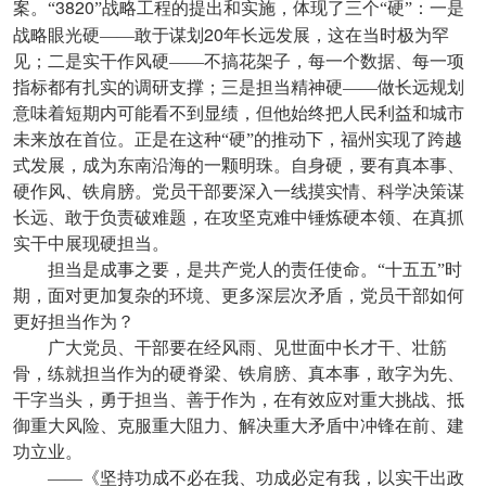
3820
案。“
”战略工程的提出和实施，体现了三个“硬”：一是
20
战略眼光硬——敢于谋划
年长远发展，这在当时极为罕
见；二是实干作风硬——不搞花架子，每一个数据、每一项
指标都有扎实的调研支撑；三是担当精神硬——做长远规划
意味着短期内可能看不到显绩，但他始终把人民利益和城市
未来放在首位。正是在这种“硬”的推动下，福州实现了跨越
式发展，成为东南沿海的一颗明珠。自身硬，要有真本事、
硬作风、铁肩膀。党员干部要深入一线摸实情、科学决策谋
长远、敢于负责破难题，在攻坚克难中锤炼硬本领、在真抓
实干中展现硬担当。
担当是成事之要，是共产党人的责任使命。“十五五”时
期，面对更加复杂的环境、更多深层次矛盾，党员干部如何
更好担当作为？
广大党员、干部要在经风雨、见世面中长才干、壮筋
骨，练就担当作为的硬脊梁、铁肩膀、真本事，敢字为先、
干字当头，勇于担当、善于作为，在有效应对重大挑战、抵
御重大风险、克服重大阻力、解决重大矛盾中冲锋在前、建
功立业。
——《坚持功成不必在我、功成必定有我，以实干出政