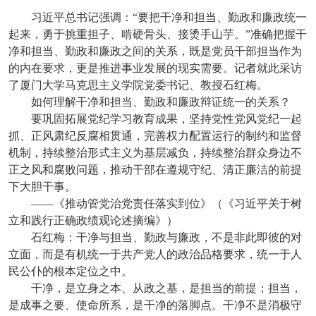
习近平总书记强调：“要把干净和担当、勤政和廉政统一
起来，勇于挑重担子、啃硬骨头、接烫手山芋。”准确把握干
净和担当、勤政和廉政之间的关系，既是党员干部担当作为
的内在要求，更是推进事业发展的现实需要。记者就此采访
了厦门大学马克思主义学院党委书记、教授石红梅。
如何理解干净和担当、勤政和廉政辩证统一的关系？
要巩固拓展党纪学习教育成果，坚持党性党风党纪一起
抓、正风肃纪反腐相贯通，完善权力配置运行的制约和监督
机制，持续整治形式主义为基层减负，持续整治群众身边不
正之风和腐败问题，推动干部在遵规守纪、清正廉洁的前提
下大胆干事。
——《推动管党治党责任落实到位》（《习近平关于树
立和践行正确政绩观论述摘编》）
石红梅：干净与担当、勤政与廉政，不是非此即彼的对
立面，而是有机统一于共产党人的政治品格要求，统一于人
民公仆的根本定位之中。
干净，是立身之本、从政之基，是担当的前提；担当，
是成事之要、使命所系，是干净的落脚点。干净不是消极守