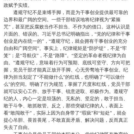
政赋予实绩。
遵规守纪不是束缚手脚，而是为干事创业提供最可靠的
边界和最广阔的空间。一些干部错误地将纪律视为“紧箍
咒”，甚至把反腐败当作不担当、不作为的借口。这种认识是
片面的、错误的。习近平总书记明确指出，“党的纪律和干事
创业是内在统一的”，“遵规守纪，就会拥有干事创业的充分
自由和广阔空间”。事实上，纪律规矩是“防护堤”，不是“牢
笼”；是“导航仪”，不是“路障”。“坚定的革命者视纪律为自
由。”遵规守纪，意味着行为可预期、底线可坚守、方向可把
握，党员干部才能真正放开手脚、心无旁骛地干事创业。纪
律为担当划定了“不能做什么”的红线，也明确了“可以做什
么”的空间。明确了行为规范，掌握了尺度和红线，党员干部
就可以安心工作、放手干事、锐意进取、积极作为。遵规守
纪的人，内心一定是坦荡的、无私的、坚定的，敢于担当、
敢于斗争、敢抓敢管。反之，那些突破纪律的人，表面上
看“敢闯敢干”，实际上因为自身带了“瑕疵”和“短处”，就会
提心吊胆、畏首畏尾，不敢直面矛盾、解决问题，反而真正
失去了自由。