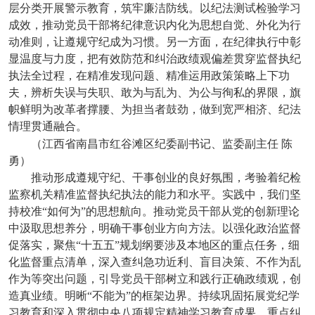
层分类开展警示教育，筑牢廉洁防线。以纪法测试检验学习
成效，推动党员干部将纪律意识内化为思想自觉、外化为行
动准则，让遵规守纪成为习惯。另一方面，在纪律执行中彰
显温度与力度，把有效防范和纠治政绩观偏差贯穿监督执纪
执法全过程，在精准发现问题、精准运用政策策略上下功
夫，辨析失误与失职、敢为与乱为、为公与徇私的界限，旗
帜鲜明为改革者撑腰、为担当者鼓劲，做到宽严相济、纪法
情理贯通融合。
（江西省南昌市红谷滩区纪委副书记、监委副主任
陈
勇）
推动形成遵规守纪、干事创业的良好氛围，考验着纪检
监察机关精准监督执纪执法的能力和水平。实践中，我们坚
持校准“如何为”的思想航向。推动党员干部从党的创新理论
中汲取思想养分，明确干事创业方向方法。以强化政治监督
促落实，聚焦“十五五”规划纲要涉及本地区的重点任务，细
化监督重点清单，深入查纠急功近利、盲目决策、不作为乱
作为等突出问题，引导党员干部树立和践行正确政绩观，创
造真业绩。明晰“不能为”的框架边界。持续巩固拓展党纪学
习教育和深入贯彻中央八项规定精神学习教育成果，重点纠