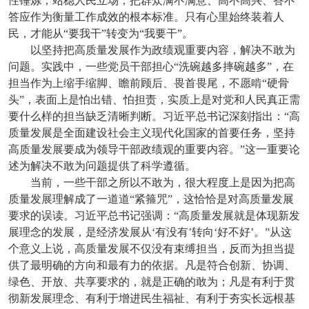
性锤炼，站稳人民立场，把群众满不满意、高不高兴、答不
答应作为衡量工作成效的根本标准。只有心里始终装着人
民，才能从“要我干”转变为“我要干”。
以坚持把高质量发展作为政绩观重要内容，解决不敢为
问题。实践中，一些党员干部担心“洗碗越多摔碗越多”，在
担当作为上缩手缩脚、瞻前顾后、畏首畏尾，不愿啃“硬骨
头”，表面上是怕出错、怕担责，实质上是对党和人民真正需
要什么样的担当缺乏清晰判断。习近平总书记深刻指出：“高
质量发展是全面建设社会主义现代化国家的首要任务，坚持
高质量发展要成为领导干部政绩观的重要内容。”这一重要论
述为解决不敢为问题提供了科学遵循。
当前，一些干部之所以不敢为，很大程度上是因为把高
质量发展理解成了一道道“紧箍咒”，这恰恰是对高质量发展
要求的误读。习近平总书记强调：“高质量发展就是体现新发
展理念的发展，是经济发展从‘有没有’转向‘好不好’。”从这
个意义上说，高质量发展不仅没有束缚担当，反而为担当提
供了最明确的方向和最有力的依据。凡是符合创新、协调、
绿色、开放、共享要求的，就是正确的敢为；凡是有利于贯
彻新发展理念、有利于增进民生福祉、有利于夯实长远根基