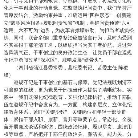
纪，引导党员干部知敬畏、存戒惧、守底线，将遵规守纪转
化为干事创业的行动自觉。在监督执纪问责中，我们坚持严
管厚爱结合、激励约束并重，准确运用“四种形态”，创新建
+
立“履职风险报备
履职问责预警”机制，明确问责预警“六可
适用、六不可为”边界，为改革者撑腰鼓劲、为担当者减负松
绑。同时，联合多部门重拳整治诬告陷害行为，及时为受到
不实举报干部澄清正名，以组织担当为实干者护航。通过营
造风清气正、干事创业的良好政治生态，让党员干部在遵规
守纪中勇闯改革“深水区”、敢啃发展“硬骨头”。
（四川省蒲江县委常委，县纪委书记、监委主任
陈稷
峰）
遵规守纪是干事创业的基石与保障。党纪法规既划清不
可逾越的红线，更为党员干部担当作为提供了清晰航标。实
践中，我们既深化纪律教育，又强化纪律执行，推动干部队
伍在遵规守纪中奋发有为。一方面，构建多层次、立体化纪
律教育体系，紧盯“关键少数”、关键岗位和年轻干部等群
体，紧扣干部入职、履新、晋升等重要节点，常态化、全覆
盖开展廉政谈话和家访，围绕政治纪律、履职尽责、廉洁用
权等重点，严格把好干部任前政治关、廉洁关、能力关。分