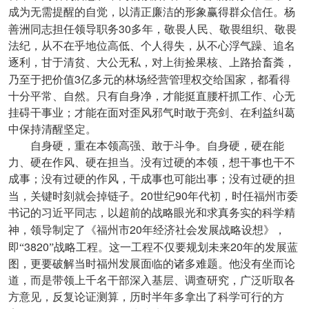
成为无需提醒的自觉，以清正廉洁的形象赢得群众信任。杨
30
善洲同志担任领导职务
多年，敬畏人民、敬畏组织、敬畏
法纪，从不在乎地位高低、个人得失，从不心浮气躁、追名
逐利，甘于清贫、大公无私，对上街捡果核、上路拾畜粪，
3
乃至于把价值
亿多元的林场经营管理权交给国家，都看得
十分平常、自然。只有自身净，才能挺直腰杆抓工作、心无
挂碍干事业；才能在面对歪风邪气时敢于亮剑、在利益纠葛
中保持清醒坚定。
自身硬，重在本领高强、敢于斗争。自身硬，硬在能
力、硬在作风、硬在担当。没有过硬的本领，想干事也干不
成事；没有过硬的作风，干成事也可能出事；没有过硬的担
20
90
当，关键时刻就会掉链子。
世纪
年代初，时任福州市委
书记的习近平同志，以超前的战略眼光和求真务实的科学精
20
神，领导制定了《福州市
年经济社会发展战略设想》，
3820
20
即“
”战略工程。这一工程不仅要规划未来
年的发展蓝
图，更要破解当时福州发展面临的诸多难题。他没有坐而论
道，而是带领上千名干部深入基层、调查研究，广泛听取各
方意见，反复论证测算，历时半年多拿出了科学可行的方