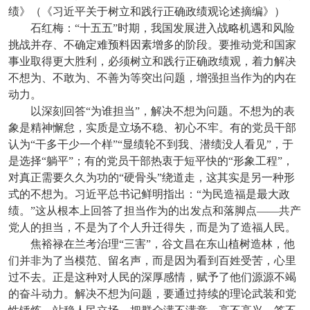
绩》（《习近平关于树立和践行正确政绩观论述摘编》）
石红梅：“十五五”时期，我国发展进入战略机遇和风险
挑战并存、不确定难预料因素增多的阶段。要推动党和国家
事业取得更大胜利，必须树立和践行正确政绩观，着力解决
不想为、不敢为、不善为等突出问题，增强担当作为的内在
动力。
以深刻回答“为谁担当”，解决不想为问题。不想为的表
象是精神懈怠，实质是立场不稳、初心不牢。有的党员干部
认为“干多干少一个样”“显绩轮不到我、潜绩没人看见”，于
是选择“躺平”；有的党员干部热衷于短平快的“形象工程”，
对真正需要久久为功的“硬骨头”绕道走，这其实是另一种形
式的不想为。习近平总书记鲜明指出：“为民造福是最大政
绩。”这从根本上回答了担当作为的出发点和落脚点——共产
党人的担当，不是为了个人升迁得失，而是为了造福人民。
焦裕禄在兰考治理“三害”，谷文昌在东山植树造林，他
们并非为了当模范、留名声，而是因为看到百姓受苦，心里
过不去。正是这种对人民的深厚感情，赋予了他们源源不竭
的奋斗动力。解决不想为问题，要通过持续的理论武装和党