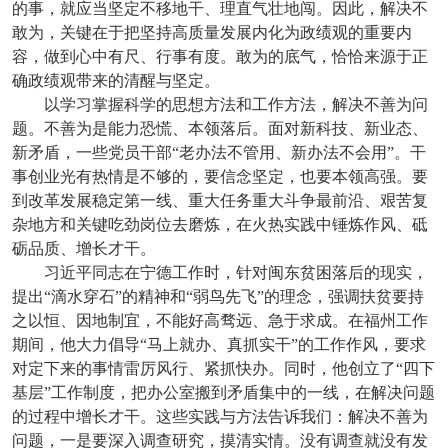
的事，就应当坚定不移地干、理直气壮地闯。因此，解决不
敢为，关键在于把坚持高质量发展内化为政绩观的重要内
容，做到心中有尺、行事有度。敢为的底气，恰恰来源于正
确政绩观带来的清醒与坚定。
以学习掌握科学的思想方法和工作方法，解决不善为问
题。不善为是能力恐慌、本领落后。面对新科技、新业态、
新矛盾，一些党员干部“老办法不管用、新办法不会用”。干
事创业光有热情是不够的，要信念坚定，也要本领高强。要
到改革发展稳定第一线、重大任务重大斗争最前沿、艰苦复
杂地方和关键吃劲岗位去磨炼，在火热实践中锤炼作风、砥
砺品质、增长才干。
习近平同志在宁德工作时，针对闽东贫困落后的现实，
提出“滴水穿石”的精神和“弱鸟先飞”的理念，强调扶贫要持
之以恒、因地制宜，不能好高骛远、急于求成。在福州工作
期间，他大力倡导“马上就办、真抓实干”的工作作风，要求
对定下来的事情雷厉风行、紧抓快办。同时，他创立了“四下
基层”工作制度，把办公室搬到矛盾集中的一线，在解决问题
的过程中增长才干。这些实践与方法告诉我们：解决不善为
问题，一是要深入调查研究，摸清实情。没有调查就没有发