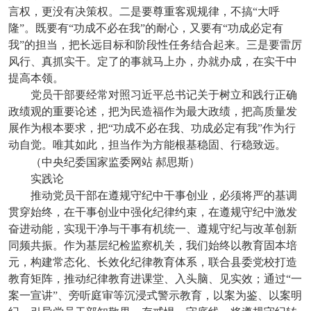
言权，更没有决策权。二是要尊重客观规律，不搞“大呼
隆”。既要有“功成不必在我”的耐心，又要有“功成必定有
我”的担当，把长远目标和阶段性任务结合起来。三是要雷厉
风行、真抓实干。定了的事就马上办，办就办成，在实干中
提高本领。
党员干部要经常对照习近平总书记关于树立和践行正确
政绩观的重要论述，把为民造福作为最大政绩，把高质量发
展作为根本要求，把“功成不必在我、功成必定有我”作为行
动自觉。唯其如此，担当作为方能根基稳固、行稳致远。
（中央纪委国家监委网站
郝思斯）
实践论
推动党员干部在遵规守纪中干事创业，必须将严的基调
贯穿始终，在干事创业中强化纪律约束，在遵规守纪中激发
奋进动能，实现干净与干事有机统一、遵规守纪与改革创新
同频共振。作为基层纪检监察机关，我们始终以教育固本培
元，构建常态化、长效化纪律教育体系，联合县委党校打造
教育矩阵，推动纪律教育进课堂、入头脑、见实效；通过“一
案一宣讲”、旁听庭审等沉浸式警示教育，以案为鉴、以案明