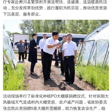
疗专家赴桦川县繁荣村开展送帮扶、送健康、送温暖惠民活
动，充分发挥界别优势，践行履职为民宗旨，推动优质资源
下沉基层、服务群众。
PO
活动现场举行了标准化种植
大棚膜捐赠仪式。针对前期大
风极端天气造成村内大棚受损、农户减产问题，省政协委员
5
张忠凯出资捐赠
座大棚所需棚膜，助力恢复农业生产，稳