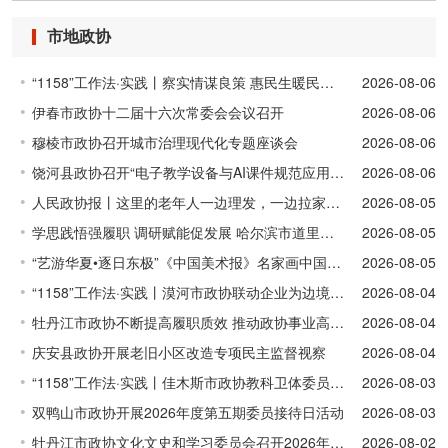
市地政协
“1158”工作法·实践丨察实情谋良策 惠民生暖民心 黑河市爱辉区政协专题调研老旧小区物业管理工作
2026-08-06
伊春市政协十二届十六次常委会会议召开
2026-08-06
穆棱市政协召开城市治理现代化专题座谈会
2026-08-06
饶河县政协召开“电子教学设备与AI课件规范应用”专题座谈会
2026-08-06
人民政协报丨这里的老年人一边理发，一边拉家常、学法律，这是咋回事儿？
2026-08-05
学思践悟强履职 调研赋能促发展 哈尔滨市道里区政协开展红色研学暨产业文化专题调研
2026-08-05
“艺游华夏•逐日东极”《中国美术报》名家画中国首站——佳木斯站采风活动举行
2026-08-05
“1158”工作法·实践丨漠河市政协联动企业为边境乡村注入40万元帮扶资金 赋能畜牧产业发展
2026-08-04
牡丹江市政协不断提高履职质效 推动政协事业高质量发展
2026-08-04
庆安县政协开展老旧小区改造专项民主监督视察
2026-08-04
“1158”工作法·实践丨佳木斯市政协教科卫体委员会赴桦南县开展“三下乡”志愿服务活动
2026-08-03
双鸭山市政协开展2026年度第五期委员接待日活动
2026-08-03
牡丹江市政协文化文史和学习委员会召开2026年第三季度习近平新时代中国特色社会主义思想学习座谈会
2026-08-02