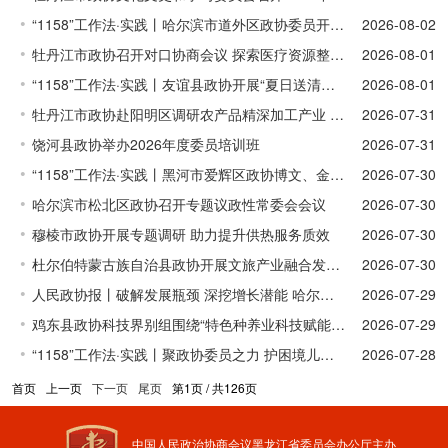
“1158”工作法·实践丨哈尔滨市道外区政协委员开展拥军优属走访慰问活动
2026-08-02
牡丹江市政协召开对口协商会议 探索医疗资源整合特色化路径
2026-08-01
“1158”工作法·实践丨友谊县政协开展“夏日送清凉”慰问活动 情暖一线劳动者
2026-08-01
牡丹江市政协赴阳明区调研农产品精深加工产业 助力提升特色农业现代化水平
2026-07-31
饶河县政协举办2026年度委员培训班
2026-07-31
“1158”工作法·实践丨黑河市爱辉区政协博文、金融社区委员实践活动小组开展拥军慰问演出
2026-07-30
哈尔滨市松北区政协召开专题议政性常委会会议
2026-07-30
穆棱市政协开展专题调研 助力提升供热服务质效
2026-07-30
杜尔伯特蒙古族自治县政协开展文旅产业融合发展专题调研
2026-07-30
人民政协报丨破解发展瓶颈 深挖增长潜能 哈尔滨市政协召开常委会会议聚焦开发区高质量发展
2026-07-29
鸡东县政协科技界别组围绕“特色种养业科技赋能提质情况”开展视察
2026-07-29
“1158”工作法·实践丨聚政协委员之力 护困境儿童成长 北安市政协创新打造“1+N”爱心妈妈履职模式
2026-07-28
首页
上一页
下一页
尾页
第1页 / 共126页
中国人民政治协商会议黑龙江省委员会办公厅主办