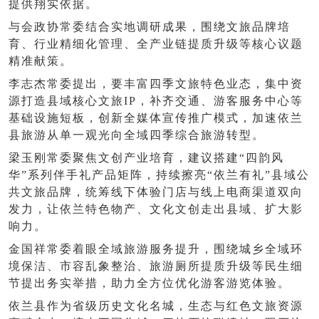
提供翔实依据。
与会政协常委结合实地调研成果，围绕文旅品牌培
育、行业精细化管理、全产业链提质升级等核心议题
精准献策。
李志杰常委提出，要丰富四季文旅特色业态，集中资
源打造县域核心文旅
IP，补齐交通、游客服务中心等
基础设施短板，创新全媒体宣传推广模式，加速依兰
县旅游从单一观光向全域四季综合旅游转型。
梁玉刚常委聚焦文创产业培育，建议搭建
“四韵风
华”系列伴手礼产品矩阵，持续擦亮“依兰有礼”县域公
共文旅品牌，统筹线下体验门店与线上电商渠道双向
发力，让依兰特色物产、文化文创走出县域、扩大影
响力。
金国祥常委着眼全域旅游服务提升，围绕城乡全域环
境保洁、市容乱象整治、旅游厕所提质升级等民生细
节提出务实举措，助力全方位优化游客游览体验。
依兰县作为省级历史文化名城，生态与红色文旅资源