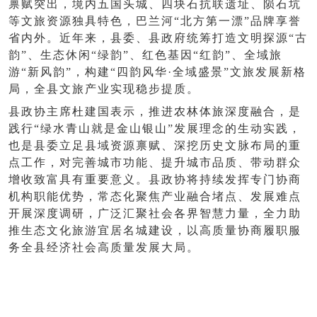
禀赋突出，境内五国头城、四块石抗联遗址、陨石坑
等文旅资源独具特色，巴兰河
“北方第一漂”品牌享誉
省内外。近年来，县委、县政府统筹打造文明探源“古
韵”、生态休闲“绿韵”、红色基因“红韵”、全域旅
游“新风韵”，构建“四韵风华·全域盛景”文旅发展新格
局，全县文旅产业实现稳步提质。
县政协主席杜建国表示，推进农林体旅深度融合，是
践行
“绿水青山就是金山银山”发展理念的生动实践，
也是县委立足县域资源禀赋、深挖历史文脉布局的重
点工作，对完善城市功能、提升城市品质、带动群众
增收致富具有重要意义。县政协将持续发挥专门协商
机构职能优势，常态化聚焦产业融合堵点、发展难点
开展深度调研，广泛汇聚社会各界智慧力量，全力助
推生态文化旅游宜居名城建设，以高质量协商履职服
务全县经济社会高质量发展大局。