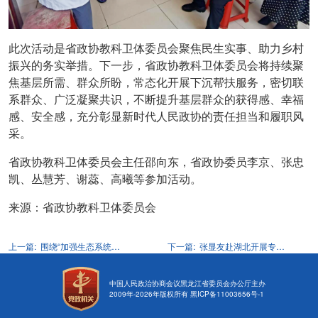
此次活动是省政协教科卫体委员会聚焦民生实事、助力乡村
振兴的务实举措。下一步，省政协教科卫体委员会将持续聚
焦基层所需、群众所盼，常态化开展下沉帮扶服务，密切联
系群众、广泛凝聚共识，不断提升基层群众的获得感、幸福
感、安全感，充分彰显新时代人民政协的责任担当和履职风
采。
省政协教科卫体委员会主任邵向东，省政协委员李京、张忠
凯、丛慧芳、谢蕊、高曦等参加活动。
来源：省政协教科卫体委员会
上一篇:
围绕“加强生态系统保护和修复 厚植绿色龙江建设底色” 钱福永率联合调研组赴齐齐哈尔、大兴安岭调研
下一篇:
张显友赴湖北开展专题调研
中国人民政治协商会议黑龙江省委员会办公厅主办
2009年-
2026
年版权所有
黑ICP备11003656号-1