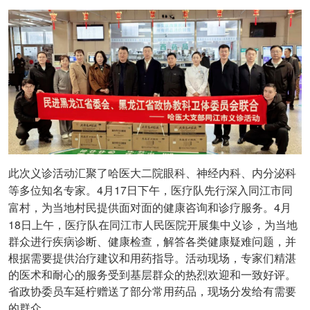
此次义诊活动汇聚了哈医大二院眼科、神经内科、内分泌科
4
17
等多位知名专家。
月
日下午，医疗队先行深入同江市同
4
富村，为当地村民提供面对面的健康咨询和诊疗服务。
月
18
日上午，医疗队在同江市人民医院开展集中义诊，为当地
群众进行疾病诊断、健康检查，解答各类健康疑难问题，并
根据需要提供治疗建议和用药指导。活动现场，专家们精湛
的医术和耐心的服务受到基层群众的热烈欢迎和一致好评。
省政协委员车延柠赠送了部分常用药品，现场分发给有需要
的群众。