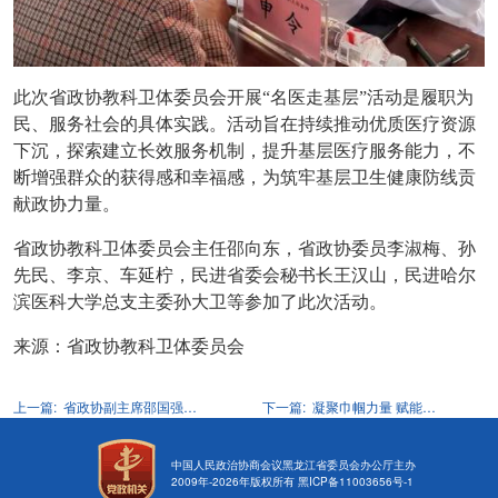
此次省政协教科卫体委员会开展“名医走基层”活动是履职为
民、服务社会的具体实践。活动旨在持续推动优质医疗资源
下沉，探索建立长效服务机制，提升基层医疗服务能力，不
断增强群众的获得感和幸福感，为筑牢基层卫生健康防线贡
献政协力量。
省政协教科卫体委员会主任邵向东，省政协委员李淑梅、孙
先民、李京、车延柠，民进省委会秘书长王汉山，民进哈尔
滨医科大学总支主委孙大卫等参加了此次活动。
来源：省政协教科卫体委员会
上一篇:
省政协副主席邵国强带队就文化文史和学习委员会民主监督议题开展考察调研
下一篇:
凝聚巾帼力量 赋能创新创业 省政协工青妇界别委员赴省女创业者协会调研
中国人民政治协商会议黑龙江省委员会办公厅主办
2009年-
2026
年版权所有
黑ICP备11003656号-1