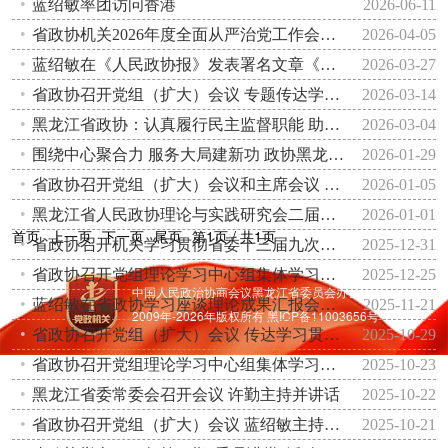
蓝绍敏率团访问香港
2026-06-11
省政协机关2026年度全面从严治党工作会议召开
2026-04-05
蓝绍敏在《人民政协报》发表署名文章《多做坚定信心的工作 服务和助力“十五五”规划实施》
2026-03-27
省政协召开党组（扩大）会议 专题传达学习习近平总书记在全国两会期间重要讲话精神
2026-03-14
黑龙江省政协：认真履行民主监督职能 助推重大决策部署落实
2026-03-04
围绕中心聚合力 服务大局建新功 政协黑龙江省委员会2025年工作综述
2026-01-29
省政协召开党组（扩大）会议和主席会议 蓝绍敏主持并讲话
2026-01-05
黑龙江省人民政协理论与实践研究会二届四次理事会会议暨专题研讨会召开
2026-01-01
首页
上一页
下一页
尾页
第1页 / 共1页
省政协召开机关学习贯彻省委十三届九次全会暨省委经济工作会议精神大会 蓝绍敏主持并讲话
2025-12-31
省政协召开党组理论学习中心组集体学习会议暨2026年重点协商议题选题务虚会 蓝绍敏主持并讲话
2025-12-25
中国人民政治协商会议黑龙江省委员会办公厅主办
蓝绍敏在省政协学习座谈理论成果汇报会上强调学深悟透习近平新时代中国特色社会主义思想 知行合一提高履职质效
2025-11-21
2009年-
2026
年版权所有
黑ICP备11003656号-1
省政协召开党组（扩大）会议 传达学习贯彻党的二十届四中全会精神
2025-10-29
省政协召开党组理论学习中心组集体学习会议和主席会议 蓝绍敏主持并讲话
2025-10-23
黑龙江省委常委会召开会议 许勤主持并讲话
2025-10-22
省政协召开党组（扩大）会议 蓝绍敏主持并讲话
2025-10-21