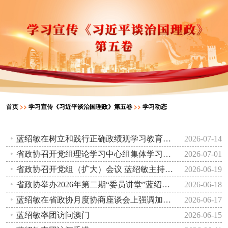
首页
>>
学习宣传《习近平谈治国理政》第五卷
>>
学习动态
蓝绍敏在树立和践行正确政绩观学习教育专题党课上强调 树好正确政绩观 走好履职担当路
2026-07-14
省政协召开党组理论学习中心组集体学习会议和主席会议 蓝绍敏主持并讲话
2026-07-01
省政协召开党组（扩大）会议 蓝绍敏主持并讲话
2026-06-19
省政协举办2026年第二期“委员讲堂”蓝绍敏出席
2026-06-18
蓝绍敏在省政协月度协商座谈会上强调加强农村公共文化服务体系建设 促进优质文化资源直达基层
2026-06-17
蓝绍敏率团访问澳门
2026-06-15