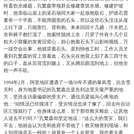
牲畜饮水难题，孔繁森带领群众修建查筑水塘。修建护坡
时，他亲临山崖上的采石场同大家一起放炮取石，护坡石需
要有一个平面，不能用圆形的石头，所以这些石头没法从崖
上往下滚，只能靠扛、背和抱。来来回回十几趟，汗水把上
衣和裤子都打湿了，他索性脱掉上衣，只穿了件有十几个豆
粒大小窟窿的发黄旧背心，担心抱着石头下山影响视线，万
一踩空会出事，他就背着石头。直到快收工时，工作人员才
看到孔繁森的背上冒着血，石头尖在他背上划了条三四寸长
的口子，血从后背流到腿上，又从脚后跟流到地上，但他全
程一声不吭。
1994年2月，阿里地区遭遇了一场50年不遇的暴风雪，抗击雪
灾时，身为地委书记的孔繁森总是先到达受灾最严重的地
方，坚持走访最偏僻的受灾户。通信员梁福兴心疼地劝
他：“咱情况已经摸清了，受灾情况也录了像了，回去向自治
区汇报就行了，你身体这么差，至于那些救灾粮款，让其他
人送去不行吗？”孔繁森却坚定地说：“这么大的雪灾，我们
不去，他就会认为党和政府不管他了！救灾物资到现场，和
人到现场是不一样的！就算有一个人在那里，我也要去看