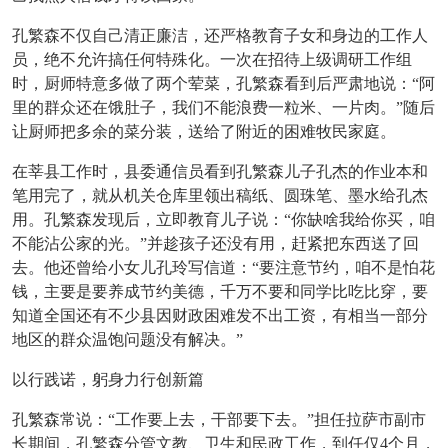
孔繁森不仅自己清正廉洁，还严格教育子女和身边的工作人
员，绝不允许搞任何特殊化。一次在招待上级调研工作组
时，厨师特意多做了两个荤菜，孔繁森看到后严肃地说：
“阿
里的群众还在饿肚子，我们不能浪费一粒米、一片肉。”随后
让厨师把多余的菜分装，送给了附近的困难牧民家庭。
在莘县工作时，县委通信员看到孔繁森儿子孔杰的作业本和
笔用完了，就从机关仓库里领出稿纸、圆珠笔、墨水给孔杰
用。孔繁森发现后，立即教育儿子说：
“你缺啥我给你买，咱
不能沾公家的光。”并趁孩子还没有用，赶紧把东西送了回
去。他还曾给小女儿孔玲写信道：“要注意节约，咱不是怕花
钱，主要是要养成节约美德，千万不要和同学比吃比穿，要
知道全国还有不少县因财政困难发不出工资，有相当一部分
地区的群众温饱问题没有解决。”
以行践诺，躬身力行创新篇
孔繁森常说：
“工作要上去，干部要下去。”担任拉萨市副市
长期间，孔繁森分管文教、卫生和民政工作，到任仅4个月，