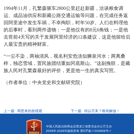
1994年11月，孔繁森驱车2800公里赶赴新疆，洽谈粮食调
运、成品油供应和新藏公路交通运输等问题，在完成任务返
回阿里途中发生车祸，不幸殉职，时年50岁。人们在料理他
的后事时，看到两件遗物：一是他仅有的8元6角钱；一是他
去世前4天写的关于发展阿里经济的12条建议，这是他留给后
人最宝贵的精神财富。
“一尘不染，两袖清风，视名利安危淡似狮泉河水；两离桑
梓，独恋雪域，置民族团结重如冈底斯山。”这副挽联，是藏
族人民对孔繁森最好的评价，更是他一生的真实写照。
（作者单位：中央党史和文献研究院）
上一篇:
周恩来的政绩观
下一篇:
何以尽美？唯有解放！
中国人民政治协商会议黑龙江省委员会办公厅主办
2009年-
2026
年版权所有
黑ICP备11003656号-1