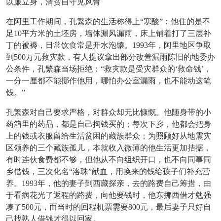
以廉立身，清贫自守见风骨
在阿里工作期间，孔繁森的生活称得上
“寒酸”：他住的是不
足10平方米的土坯房，墙体漏风漏雨，床上铺着打了三层补
丁的被褥，日常饮食常是开水泡馕。1993年，阿里地区争取
到500万元救灾款，有人提议拿出部分改善漏雨陈旧的地委办
公条件，孔繁森当场拒绝：“救灾款是受灾群众的‘救命钱’，
一分一厘都不能挪作他用，哪怕办公室漏雨，也不能动这笔
钱。”
孔繁森对自己要求严格，对群众却无比慷慨。他随身带的小
药箱里的药品，都是自己掏钱买的；每次下乡，他都会把身
上的钱或衣服留给生活贫困的藏族群众；为照顾好从地震灾
区领养的三个藏族孤儿，本就收入微薄的他生活更加拮据，
有时连伙食费都不够，但他从不向组织开口，也不向同事同
乡借钱，三次化名
“洛珠”献血，用换来的钱给孩子们补充营
养。1993年，他的妻子到西藏探亲，去的路费自己筹措，由
于看病花光了返程的路费，向他要钱时，他东挪西借才勉强
凑了500元，而当时的回程机票需要800元，最后妻子只好自
己找熟人借钱才得以回家。