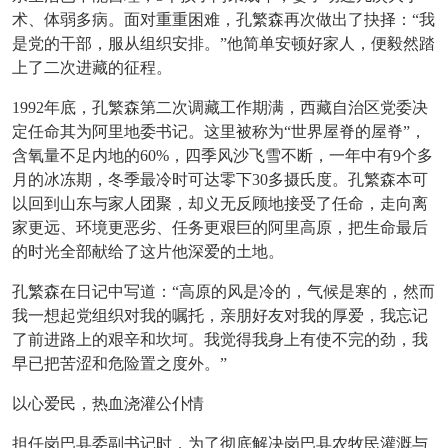
术、体弱多病。面对重重困难，孔繁森再次做出了抉择：“我
是党的干部，服从组织安排。”他简单安顿好家人，便毅然踏
上了二次进藏的征程。
1992年底，孔繁森第二次调藏工作期满，西藏自治区党委决
定任命其为阿里地委书记。这里被称为“世界屋脊的屋脊”，
含氧量不足内地的60%，四季风沙飞雪不断，一年中有9个多
月的冰冻期，冬季最冷时可达零下30多摄氏度。孔繁森本可
以回到山东与家人团聚，却义无反顾地接受了任命，走向离
家更远、环境更恶劣、任务更艰巨的阿里高原，把生命最后
的时光全部献给了这片他深爱的土地。
孔繁森在日记中写道：
“高原的风是冷的，气候是寒的，然而
我一想起党组织对我的嘱托，亲朋好友对我的厚爱，我忘记
了前进路上的艰辛和坎坷。我觉得我身上有使不完的劲，我
早已把苦涩和危险置之度外。”
以心爱民，热血浇灌公仆情
担任岗巴县委副书记时，为了彻底解决岗巴县农牧民灌溉与