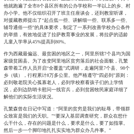
他就跑遍了全市8个县区所有的公办学校和一半以上的乡、村
办小学。他不仅组织召开了班主任座谈会，还到教室听课，
对援藏教师提出了“起点低一些、讲解细一些、联系多一些、
辅导通俗一些”的具体要求，制定了一系列改善学校办公条件
的举措，有效地促进了拉萨教育事业的发展，将拉萨的适龄
儿童入学率从45%提高到80%。
作为西藏最偏远、最贫困的地区之一，阿里所辖
7个县均为国
家级贫困县。为了改变阿里地区贫穷落后的社会面貌，孔繁
森带着工作人员开启“全覆盖”式调研，走遍阿里7个县、98个
乡（镇），行程累计8万多公里。他严格遵守“四必到”原则：
必到敬老院关心孤寡老人，必到学校察看孩子们的上学情
况，必到边防哨卡慰问一线官兵，必到贫困牧民家庭详细了
解他们的实际生活状况。
孔繁森曾在日记中写道：
“阿里的贫穷是我们的耻辱，带领群
众致富是我们的天职。”“要深入基层调查研究，群众在想什
么干什么，存在的问题是什么，要求是什么，要了如指掌。
然后一步一个脚印地扎扎实实地为群众办几件事。”