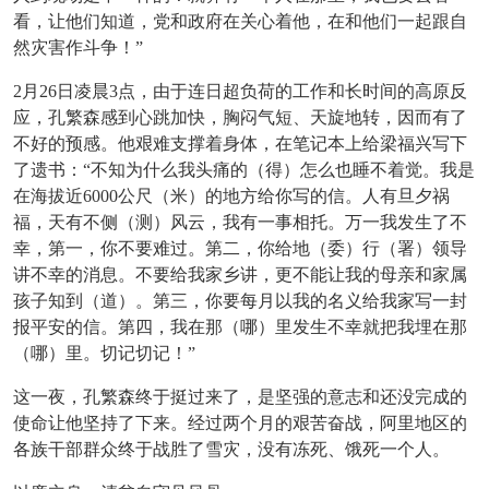
看，让他们知道，党和政府在关心着他，在和他们一起跟自
然灾害作斗争！”
2月26日凌晨3点，由于连日超负荷的工作和长时间的高原反
应，孔繁森感到心跳加快，胸闷气短、天旋地转，因而有了
不好的预感。他艰难支撑着身体，在笔记本上给梁福兴写下
了遗书：“不知为什么我头痛的（得）怎么也睡不着觉。我是
在海拔近6000公尺（米）的地方给你写的信。人有旦夕祸
福，天有不侧（测）风云，我有一事相托。万一我发生了不
幸，第一，你不要难过。第二，你给地（委）行（署）领导
讲不幸的消息。不要给我家乡讲，更不能让我的母亲和家属
孩子知到（道）。第三，你要每月以我的名义给我家写一封
报平安的信。第四，我在那（哪）里发生不幸就把我埋在那
（哪）里。切记切记！”
这一夜，孔繁森终于挺过来了，是坚强的意志和还没完成的
使命让他坚持了下来。经过两个月的艰苦奋战，阿里地区的
各族干部群众终于战胜了雪灾，没有冻死、饿死一个人。