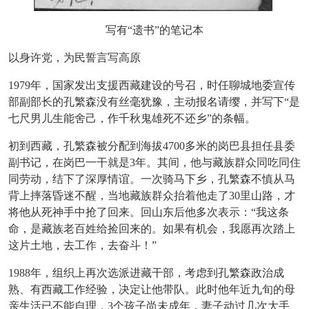
写有
“遗书”的笔记本
以身许党，为民誓言写高原
1979年，国家发出支援西藏建设的号召，时任聊城地委宣传
部副部长的孔繁森没有丝毫犹豫，主动报名请缨，并写下“是
七尺男儿生能舍己，作千秋鬼雄死不还乡”的条幅。
初到西藏，孔繁森被分配到海拔
4700多米的岗巴县担任县委
副书记，在岗巴一干就是3年。其间，他与藏族群众同吃同住
同劳动，结下了深厚情谊。一次骑马下乡，孔繁森不慎从马
背上摔落昏迷不醒，当地藏族群众抬着他走了30里山路，才
将他从死神手中抢了回来。回山东后他多次表示：“我这条
命，是藏族老百姓给捡回来的。如果有机会，我愿再次踏上
这片土地，去工作，去奋斗！”
1988年，组织上再次选派进藏干部，考虑到孔繁森政治成
熟、有西藏工作经验，决定让他带队。此时他年近九旬的母
亲生活已不能自理，3个孩子尚未成年，妻子动过几次大手