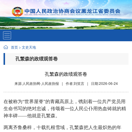
首页
>
文史天地
孔繁森的政绩观答卷
孔繁森的政绩观答卷
来源:人民政协网-人民政协报
|
作者:刘笑言
|
日期:2026-06-24
在被称为
“世界屋脊”的青藏高原上，镌刻着一位共产党员用
生命书写的绝对忠诚，传颂着一位人民公仆用热血铸就的精
神丰碑——他就是孔繁森。
两离齐鲁桑梓，十载扎根雪域，孔繁森把人生最炽热的年