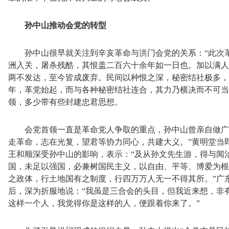
孙中山推动会党的转型
孙中山很早就关注到辛亥革命与洪门会党的关系：
“此次
洲入关，屠杀残酷，其恨盖二百六十余年如一日也。加以满人
两不发达，至今皆成废弃。民间以种恨之深，秘密结社极多，
年，革党始起，而与各种秘密结社连合，其力乃横决而不可当。
领，多少带有些封建忠君思想。
会党首领一直是革命党人争取的重点，孙中山曾亲自做广
走革命，志在光复，望君等协力同心，共建大义。”黄明堂当即
王和顺深受孙中山的影响，表示：“及从孙文先生游，得与闻
国，未足以强国，必兼树国民主义，以自由、平等、博爱为根
之政体，行土地国有之制度，行四万万人无一不得其所。”广
后，深为折服地说：“我虽是三合会的头目，但我近来想，非
这样一个人，我觉得你是这样的人，便跟着你来了。”