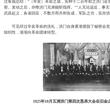
过客观总结：
“（辛亥）革命之成，实种于二百年前之洪门会
密。发动之后，亦惟洪门兄弟能听指挥。”“人无论远近，事
武昌起义，各省回应，不数月而共和告成，军队之功，实亦洪
可见经过辛亥革命的洗礼，洪门自身逐渐摆脱了秘密会党
组织性，渐渐向革命团体转型。
1925年10月五洲洪门第四次恳亲大会在旧