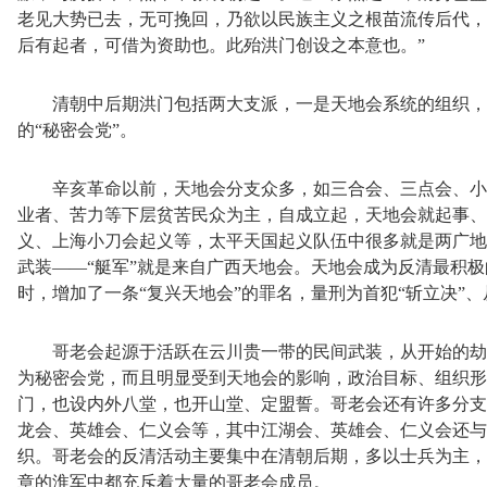
老见大势已去，无可挽回，乃欲以民族主义之根苗流传后代，
后有起者，可借为资助也。此殆洪门创设之本意也。”
清朝中后期洪门包括两大支派，一是天地会系统的组织，
的
“秘密会党”。
辛亥革命以前，天地会分支众多，如三合会、三点会、小
业者、苦力等下层贫苦民众为主，自成立起，天地会就起事、
义、上海小刀会起义等，太平天国起义队伍中很多就是两广地
武装
——“艇军”就是来自广西天地会。天地会成为反清最积
时，增加了一条“复兴天地会”的罪名，量刑为首犯“斩立决”、
哥老会起源于活跃在云川贵一带的民间武装，从开始的劫
为秘密会党，而且明显受到天地会的影响，政治目标、组织形
门，也设内外八堂，也开山堂、定盟誓。哥老会还有许多分支
龙会、英雄会、仁义会等，其中江湖会、英雄会、仁义会还与
织。哥老会的反清活动主要集中在清朝后期，多以士兵为主，
章的淮军中都充斥着大量的哥老会成员。