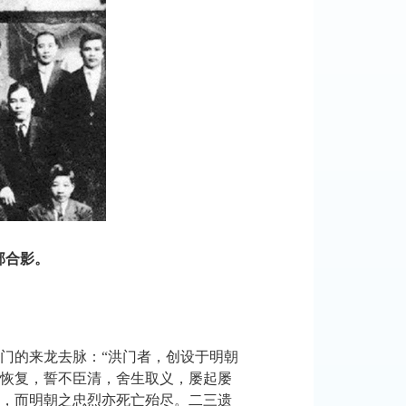
部合影。
门的来龙去脉：
“洪门者，创设于明朝
恢复，誓不臣清，舍生取义，屡起屡
，而明朝之忠烈亦死亡殆尽。二三遗