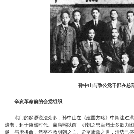
孙中山与致公党干部在总
辛亥革命前的会党组织
洪门的起源说法众多，孙中山在《建国方略》中阐述过洪
遗老，起于康熙时代。盖康熙以前，明朝之忠臣烈士多欲力图
蹶，与虏拼命，然卒不救明朝之亡。迨至康熙之世，清势已盛