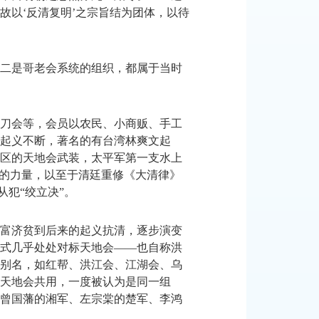
故以‘反清复明’之宗旨结为团体，以待
二是哥老会系统的组织，都属于当时
刀会等，会员以农民、小商贩、手工
起义不断，著名的有台湾林爽文起
区的天地会武装，太平军第一支水上
极的力量，以至于清廷重修《大清律》
从犯“绞立决”。
富济贫到后来的起义抗清，逐步演变
式几乎处处对标天地会
——也自称洪
别名，如红帮、洪江会、江湖会、乌
天地会共用，一度被认为是同一组
曾国藩的湘军、左宗棠的楚军、李鸿