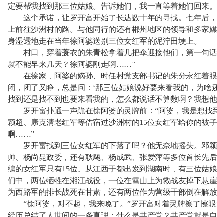
定要帮我找到那三位姑娘。告诉她们，我一直等着她们回来。
这个承诺，让罗开富开始了长达数十年的寻找。七年后，
上前往沙洲村的路。与他同行的还有郴州地区的领导和多家媒
身湿透地走在当年徐阿婆送别三位女红军的泥泞田埂上。
村口，穿着蓑衣的朱青松拿着几把伞迎接他们，第一句话
就不能早来几天？徐阿婆刚走啊……”
在徐家，阿婆的嫡孙、时任村党支部书记的朱分永红着眼
闭，闭了又睁，总是问：‘那三位姑娘说好要来看我的，为啥
找到还是找不到也要来看我的，怎么都说话不算数啊？我想他们
罗开富扑通一声跪在徐阿婆的灵牌前：
“阿婆，我是想找
颖超、康克清老红军等借宿过沙洲村的15位女红军给你的被
啊……”
罗开富找到三位女红军的下落了吗？他无奈地摇头。邓颖
帅、杨尚昆政委，还有耿飚、杨成武、张爱萍等多位首长先后
编的女红军只有
15位。从江西于都出发到湖南时，有三位姑
们中，两位牺牲在湘江战役，一位在雪山上为救战友掉下悬崖
为西路军的排长战死在甘肃，还有两位作为营级干部倒在解放
“徐阿婆，对不起，我来晚了。”罗开富对着灵牌擦了擦眼
经历总结了人世间的一条真理：什么是共产党？共产党就是自