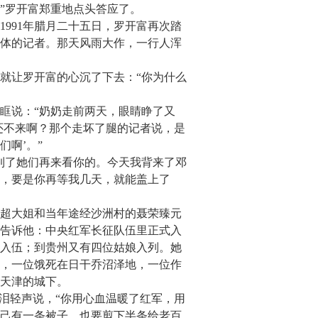
”罗开富郑重地点头答应了。
1991年腊月二十五日，罗开富再次踏
体的记者。那天风雨大作，一行人浑
就让罗开富的心沉了下去：
“你为什么
眶说：
“奶奶走前两天，眼睛睁了又
还不来啊？那个走坏了腿的记者说，是
啊’。”
到了她们再来看你的。今天我背来了邓
子，要是你再等我几天，就能盖上了
超大姐和当年途经沙洲村的聂荣臻元
告诉他：中央红军长征队伍里正式入
娘入伍；到贵州又有四位姑娘入列。她
，一位饿死在日干乔沼泽地，一位作
天津的城下。
泪轻声说，“你用心血温暖了红军，用
己有一条被子，也要剪下半条给老百