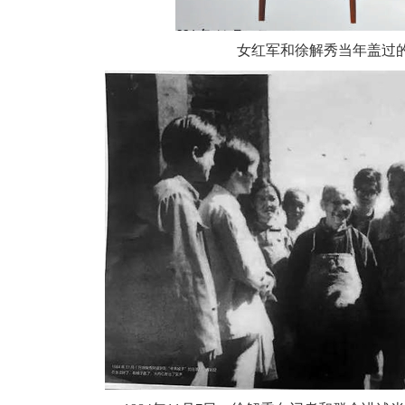
女红军和徐解秀当年盖过