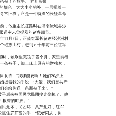
半条被子的故事。 罗开富摄
来的颜色，大大小小的补丁一层摞着一
寻常旧衣，它是一件特殊的长征革命
年前，他重走长征路时在湖南汝城县沙
名报道中未曾提及的诸多细节。
84年11月7日，正值红军长征途经沙洲村
这个瑶族山村，进到五十年前三位红军
。那时，她刚生完孩子四个月，家里穷得
一条被子，加上床上原有的烂棉絮，
抹眼睛，“我哪能要啊！她们20岁上
娘握着我的手说：‘大嫂，我们是共产
们会给你送一条新被子来’。”
条被子后来被国民党民团搜走烧掉了。他
四根香的时辰。”
国民党坏，民团坏；共产党好，红军
紧抓住罗开富的手：“记者同志，你一