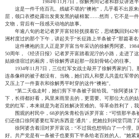
1984年11月7日，徐解秀向记者和群众讲述
这是一件千疮百孔、残破不堪的
“襖袍”，几乎看不出原
层，领口衣襟处露出发黄发黑的破棉絮……然而，它不是一件
文物，背后有一段感天动地的故事。
年逾八旬的老记者罗开富轻轻抚摸着它，思绪飘回到
42
洲村度过的那个下午，讲起关于“长征路上半条被子”那篇著
这件襖袍的主人正是罗开富当年采访的徐解秀阿婆。
19
50周年，《经济日报》记者罗开富踏着泥泞的小路，走进了
姑娘借宿过的厢房，听徐解秀讲起那一段刻骨铭心的往事。
1934年11月7日，三位红军女战士敲开了徐解秀家的门
连条像样的被子都没有。当晚，她们四人和婴儿共盖红军带的
又压上了一件蓑衣和徐解秀平时穿的这件“襖袍”。
“第二天临走时，她们剪下半条被子留给我。”徐阿婆抹了
下，长得都好看，风里来雨里去的，更需要。可那位大点的姑
党的红军，本来就是为老百姓解决苦难的。等革命胜利了，我
围观的村民中，
68岁的朱青松告诉罗开富：“可惜那半
们还借口徐阿婆要红军的东西是‘通共’，把她拉到祠堂罚跪了
徐阿婆含着泪对罗开富说：
“不过我也想明白了一个理。
好。共产党是有一条被子也要剪下半条给老百姓的人。”她紧