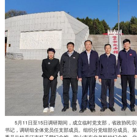
5
11
15
月
日至
日调研期间，成立临时党支部，省政协民宗
书记，调研组全体党员任支部成员。组织分党组部分成员、第