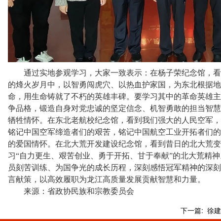
通过实地参观学习，大家一致表示：在杨子荣纪念馆，看
的烽火岁月中，以智勇闯虎穴、以热血护家国，为东北根据地
命，用生命铸就了不朽的英雄丰碑。要学习其中的革命英雄主
争品格，锻造自身对党忠诚的坚定信念、机智勇敢的担当智慧
牺牲情怀。在东北老航校纪念馆，看到我们强大的人民空军，
铭记中国空军缔造者们的艰苦，铭记中国航空工业开拓者们的
的爱国情怀。在北大荒开发建设纪念馆，看到昔日的北大荒变
习“自力更生、艰苦创业、勇于开拓、甘于奉献”的北大荒精
员刻苦训练、为国争光的成长历程，深刻感悟冠军精神的深刻
言献策，以高效履职为龙江高质量发展贡献智慧和力量。
来源：省政协民族和宗教委员会
下一篇: