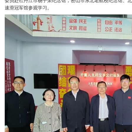
委员赴牡丹江市杨子荣纪念馆，密山市东北老航校纪念馆、北
速滑冠军馆参观学习。