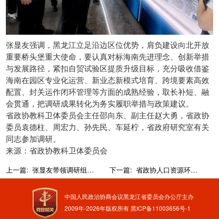
张显友强调，黑龙江立足沿边区位优势，肩负建设向北开放
重要桥头堡重大使命，要认真对标海南先进理念、创新举措
与发展路径，紧扣自贸试验区提质升级目标，充分吸收借鉴
海南在园区专业化运营、新业态新模式培育、跨境要素高效
配置、封关运作闭环管理等方面的成熟经验，取长补短、融
会贯通，把调研成果转化为务实履职举措与政策建议。
省政协教科卫体委员会主任邵向东、副主任赵大勇，省政协
委员袁德柱、周宏力、孙先民、车延柠，省政府研究室有关
同志参加调研。
来源：省政协教科卫体委员会
上一篇:
张显友带领调研组赴牡丹江市开展调研并宣讲全国两会精神
下一篇:
省政协人口资源环境委员会召开全体委员会议暨习近平新时代中国特色社会主义思想一季度学习座谈会
中国人民政治协商会议黑龙江省委员会办公厅主办
2009年-
2026
年版权所有
黑ICP备11003656号-1