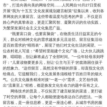
10
27
市”，打造向善向美的网络空间……人民网自
月
日受权
开展“我为‘十五五’文化发展规划建言献策”征集以来，收到各
界网友的大量留言。这些带着温度与思考的声音，不仅是百
姓心声的真挚表达，更是汇聚民智、凝聚共识的生动实践，
为繁荣发展社会主义文化集思广益。
“既要富口袋，也要富脑袋”，在物质生活日益富足的今
天，群众对精神文化的需求越发多元且迫切。留言征集活动
是百姓需求的“晴雨表”，展现了他们对文化生活的渴望。一
位农村老人写道：“希望村里能建个文化广场，让大伙儿跳跳
舞、唱唱歌，别让麻将桌占了全部时间。”一位年轻母亲则呼
吁：“儿童读物要更多元，别让‘公主与王子’的套路困住孩子
的想象力。”这些留言，虽然没有华丽的辞藻，却直指文化供
给痛点。它提醒我们，文化发展务须根植于百姓日常的烟火
气。公共文化服务精准对接“一老一小”需求，文艺创作跳
出“流量至上”桎梏，都是焕发文化生命力的题中应有之义。
网络技术的普及，不仅拓宽了建言献策的渠道，更打破
了时空的界限，让每个人都能便捷地表达自己的想法。一块
留言板，是一座信息桥，更是一座连心桥。从城市书房的服