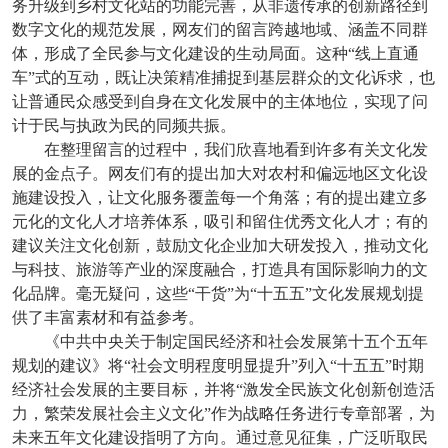
务升级到乡村文化站的功能完善，从非遗传承的创新路径到
数字文化的规范发展，网友们的留言跨越地域、涵盖不同群
体，形成了全民参与文化建设的生动局面。这种“线上直通
车”式的互动，既让决策精准捕捉到基层群众的文化诉求，也
让普通民众感受到自身在文化发展中的主体地位，实现了问
计于民与执政为民的同频共振。
在整理留言的过程中，我们欣喜地看到许多有关文化发
展的金点子。网友们有的提出加大对农村和偏远地区文化设
施建设投入，让文化服务覆盖每一个角落；有的提出建立多
元化的文化人才培养体系，吸引和留住优秀文化人才；有的
建议关注文化创新，鼓励文化企业加大研发投入，推动文化
与科技、旅游等产业的深度融合，打造具有国际影响力的文
化品牌。毫无疑问，这些“干货”为“十五五”文化发展规划提
供了丰富素材和有益参考。
《中共中央关于制定国民经济和社会发展第十五个五年
规划的建议》将“社会文明程度明显提升”列入“十五五”时期
经济社会发展的主要目标，并将“激发全民族文化创新创造活
力，繁荣发展社会主义文化”作为战略任务进行专章部署，为
未来五年文化建设指明了方向。通过意见征集，广泛听取民