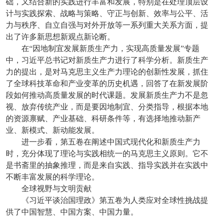
础，又结合新的实践进行丰富和发展，特别是在处理顶层设
计与实践探索、战略与策略、守正与创新、效率与公平、活
力与秩序、自立自强与对外开放等一系列重大关系方面，提
出了许多新思想新观点新论断。
在“因地制宜发展新质生产力，实现高质量发展”专题
中，习近平总书记对新质生产力进行了科学分析。新质生产
力的提出，是对马克思主义生产力理论的创新性发展，抓住
了全球科技革命和产业变革的历史机遇，回答了在新发展阶
段如何推动高质量发展的时代课题。发展新质生产力不是忽
视、放弃传统产业，而是要因地制宜、分类指导，根据本地
的资源禀赋、产业基础、科研条件等，有选择地推动新产
业、新模式、新动能发展。
进一步看，第五卷在阐述中国式现代化和新质生产力
时，充分体现了理论与实践相统一的马克思主义原则。它不
是书斋里的抽象推理，而是来自实践、指导实践并在实践中
不断丰富发展的科学理论。
全球视野与文明贡献
《习近平谈治国理政》第五卷为人类应对全球性挑战提
供了中国智慧、中国方案、中国力量。