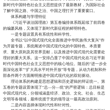
新时代中国特色社会主义思想提供了最新教材，为国际社会
了解中国之路、中国之治、中国之理打开了重要窗口。
体系构建与学理特征
《习近平谈治国理政》第五卷编排体系既延续了前四卷
的编纂风格，又体现了新时代新征程的鲜明特色。
一是专题设置具有系统性和科学性。
全书以“以中国式现代化全面推进中华民族伟大复兴”作
为开篇专题，系统阐述中国式现代化的中国特色、本质要
求、重大原则及其世界贡献，以及推进中国式现代化需要处
理好的重大关系。这一安排凸显了中国式现代化在习近平新
时代中国特色社会主义思想中的核心地位。随后的“进一步全
面深化改革”“扩大高水平对外开放”等专题，从动力机制和外
部条件两个方面阐明推进中国式现代化的双轮驱动。
理论体系的构建是思想逻辑和历史逻辑的辩证统一。第
五卷的专题设置体现了“总—分—统”的严密逻辑：总目标是
中国式现代化，分领域涵盖经济、政治、文化、社会、生态
文明等各领域，最终统揽于党的领导这一最高政治原则。
二是内容选择体现时代性和针对性。