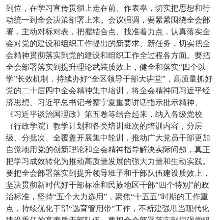
到位，在学习宣传贯彻上走在前、作表率，切实把思想和行
动统一到全会决策部署上来。会议强调，要紧紧围绕全会部
署，主动对标对表，把握结合点、找准着力点，认真落实全
会对党的建设和组织工作提出的新要求、新任务，切实把全
会精神贯彻落实到党的建设和组织工作全过程各方面。要把
全会部署落实到提升理论武装质效上，健全和落实“四个以
学”长效机制，持续办好“全区领导干部大讲堂”，高质量抓好
党的二十届四中全会精神集中培训，将全会精神同习近平经
济思想、习近平总书记考察宁夏重要讲话指示批示精神、
《习近平谈治国理政》第五卷等结合起来，纳入各级党校
（行政学院）教学计划和各类培训班次的培训内容，分层
级、分批次、全覆盖开展集中轮训，推动广大党员干部更加
自觉地用党的创新理论和全会精神指导解决实际问题，真正
把学习成效转化为推动高质量发展的强大力量和生动实践。
要把全会部署落实到提升领导班子和干部队伍建设质效上，
坚决贯彻新时代好干部标准和民族地区干部“四个特别”的政
治标准，坚持“五个大力选用”，聚焦“十五五”时期的工作重
点，持续优化干部“选育管用带”工作，不断建强堪当现代化