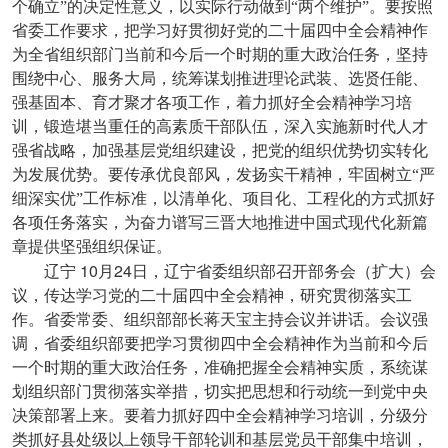
个确立”的决定性意义，以实际行动做到“两个维护”。要按照
省委工作要求，把学习好贯彻好党的二十届四中全会精神作
为全省组织部门当前和今后一个时期的重大政治任务，坚持
围绕中心、服务大局，统筹谋划推进理论武装、选贤任能、
强基固本、育才聚才各项工作，着力抓好全会精神学习培
训，锻造堪当重任的高素质干部队伍，深入实施新时代人才
强省战略，加强基层党组织建设，把党的组织优势切实转化
为发展优势。要传承优良部风，发扬实干精神，牢固树立“严
细深实优”工作标准，以清单化、项目化、工程化的方式抓好
各项任务落实，为奋力谱写三晋大地推进中国式现代化新篇
章提供坚强组织保证。
10
24
辽宁
月
日，辽宁省委组织部召开部务会（扩大）会
议，传达学习党的二十届四中全会精神，研究贯彻落实工
作。省委常委、组织部部长蒋天宝主持会议并讲话。会议强
调，省委组织部要把学习贯彻四中全会精神作为当前和今后
一个时期的重大政治任务，准确把握全会精神实质，系统谋
划组织部门贯彻落实举措，切实把思想和行动统一到党中央
决策部署上来。要着力抓好四中全会精神学习培训，分级分
类抓好县处级以上领导干部轮训和基层党员干部集中培训，