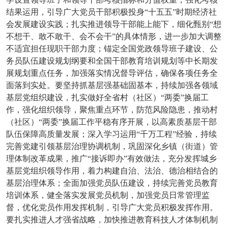
结果运用，引导广大党员干部积极投身“十五五”时期经济社
会发展建设实践；扎实推进领导干部能上能下，细化甄别“想
不想干、敢不敢干、会不会干”的具体情形，进一步加大调整
不适宜担任现职干部力度；锚定全国党政领导班子建设、公
务员队伍建设规划纲要和全国干部教育培训规划等中长期发
展规划重点任务，加强落实情况督导评估，确保各项任务全
面落到实处。要坚持抓基层强基础固基本，持续加强各领域
基层党组织建设，扎实做好全省村（社区）“两委”换届工
作，强化组织领导，聚焦重点环节，防范风险隐患，推动村
（社区）“两委”换届工作平稳有序开展，以高素质基层干部
队伍保障高质量发展；深入学习运用“千万工程”经验，持续
完善党建引领基层治理协调机制，巩固深化乡镇（街道）管
理体制改革成果，推广“接诉即办”有效做法，充分发挥城乡
基层党组织领导作用，着力构建自治、法治、德治相结合的
基层治理体系；全面加强党员队伍建设，持续完善党员教育
培训体系，健全落实发展党员机制，加强党员日常管理监
督，优化党员作用发挥机制，引导广大党员积极发挥作用。
要扎实推进人才强省战略，加快推进教育科技人才体制机制