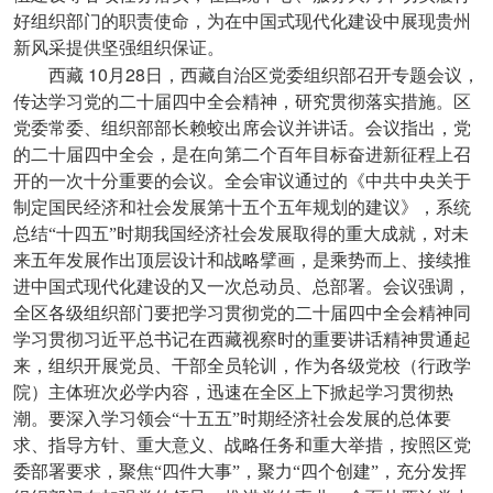
好组织部门的职责使命，为在中国式现代化建设中展现贵州
新风采提供坚强组织保证。
10
28
西藏
月
日，西藏自治区党委组织部召开专题会议，
传达学习党的二十届四中全会精神，研究贯彻落实措施。区
党委常委、组织部部长赖蛟出席会议并讲话。会议指出，党
的二十届四中全会，是在向第二个百年目标奋进新征程上召
开的一次十分重要的会议。全会审议通过的《中共中央关于
制定国民经济和社会发展第十五个五年规划的建议》，系统
总结“十四五”时期我国经济社会发展取得的重大成就，对未
来五年发展作出顶层设计和战略擘画，是乘势而上、接续推
进中国式现代化建设的又一次总动员、总部署。会议强调，
全区各级组织部门要把学习贯彻党的二十届四中全会精神同
学习贯彻习近平总书记在西藏视察时的重要讲话精神贯通起
来，组织开展党员、干部全员轮训，作为各级党校（行政学
院）主体班次必学内容，迅速在全区上下掀起学习贯彻热
潮。要深入学习领会“十五五”时期经济社会发展的总体要
求、指导方针、重大意义、战略任务和重大举措，按照区党
委部署要求，聚焦“四件大事”，聚力“四个创建”，充分发挥