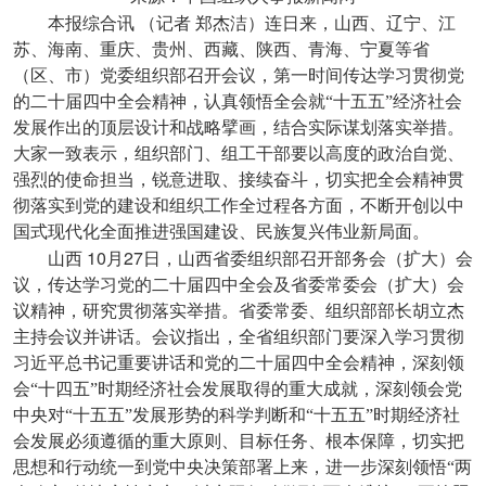
本报综合讯
（记者
郑杰洁）连日来，山西、辽宁、江
苏、海南、重庆、贵州、西藏、陕西、青海、宁夏等省
（区、市）党委组织部召开会议，第一时间传达学习贯彻党
的二十届四中全会精神，认真领悟全会就“十五五”经济社会
发展作出的顶层设计和战略擘画，结合实际谋划落实举措。
大家一致表示，组织部门、组工干部要以高度的政治自觉、
强烈的使命担当，锐意进取、接续奋斗，切实把全会精神贯
彻落实到党的建设和组织工作全过程各方面，不断开创以中
国式现代化全面推进强国建设、民族复兴伟业新局面。
10
27
山西
月
日，山西省委组织部召开部务会（扩大）会
议，传达学习党的二十届四中全会及省委常委会（扩大）会
议精神，研究贯彻落实举措。省委常委、组织部部长胡立杰
主持会议并讲话。会议指出，全省组织部门要深入学习贯彻
习近平总书记重要讲话和党的二十届四中全会精神，深刻领
会“十四五”时期经济社会发展取得的重大成就，深刻领会党
中央对“十五五”发展形势的科学判断和“十五五”时期经济社
会发展必须遵循的重大原则、目标任务、根本保障，切实把
思想和行动统一到党中央决策部署上来，进一步深刻领悟“两