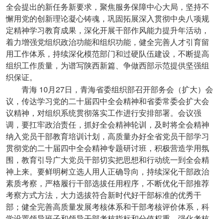
全会提出的新任务新要求，聚焦服务保障中心大局，坚持不
懈用党的创新理论凝心铸魂，巩固拓展深入贯彻中央八项规
定精神学习教育成果，深化开展干部作风能力提升年活动，
着力增强党组织政治功能和组织功能，健全完善人才引育留
用工作体系，持续深化模范部门和过硬队伍建设，不断提高
组织工作质量，为谱写陕西新篇、争做西部示范提供坚强组
织保证。
10
27
青海
月
日，青海省委组织部召开部务会（扩大）会
议，传达学习党的二十届四中全会精神和省委常委会扩大会
议精神，对组织系统贯彻落实工作进行安排部署。会议强
调，要扛牢政治责任，抓好全会精神轮训，及时将全会精神
纳入党员干部教育培训计划，高质量办好全省党员干部学习
贯彻党的二十届四中全会精神专题研讨班，积极营造学用氛
围，教育引导广大党员干部切实把思想和行动统一到全会精
神上来。要鲜明树立选人用人正确导向，持续深化干部政治
素质考察，严格履行干部选拔任用程序，不断优化干部推荐
考察方式方法，大力选拔符合新时代好干部标准的优秀干
部；健全完善高质量发展考核体系和干部考核评价体系，科
学设置领导班子和领导干部考核指标和分值权重，强化考核