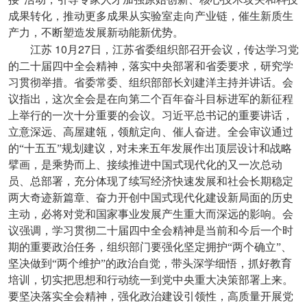
成果转化，推动更多成果从实验室走向产业链，催生新质生
产力，不断塑造发展新动能新优势。
10
27
江苏
月
日，江苏省委组织部召开会议，传达学习党
的二十届四中全会精神，落实中央部署和省委要求，研究学
习贯彻举措。省委常委、组织部部长刘建洋主持并讲话。会
议指出，这次全会是在向第二个百年奋斗目标进军的新征程
上举行的一次十分重要的会议。习近平总书记的重要讲话，
立意深远、高屋建瓴，领航定向、催人奋进。全会审议通过
的“十五五”规划建议，对未来五年发展作出顶层设计和战略
擘画，是乘势而上、接续推进中国式现代化的又一次总动
员、总部署，充分体现了续写经济快速发展和社会长期稳定
两大奇迹新篇章、奋力开创中国式现代化建设新局面的历史
主动，必将对党和国家事业发展产生重大而深远的影响。会
议强调，学习贯彻二十届四中全会精神是当前和今后一个时
期的重要政治任务，组织部门要强化坚定拥护“两个确立”、
坚决做到“两个维护”的政治自觉，带头深学细悟，抓好教育
培训，切实把思想和行动统一到党中央重大决策部署上来。
要坚决落实全会精神，强化政治建设引领性，高质量开展党