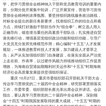
学，把学习贯彻全会精神纳入干部和党员教育培训的重要内
容，分期分批开展集中轮训，广泛开展宣传，营造学习宣传
贯彻全会精神的浓厚氛围。要坚持组织路线服务政治路线，
对标全会提出的新任务新要求，找准组织工作的结合点和着
力点，持续打好激励干部担当作为“组合拳”，树立选人用人
正确导向，锻造堪当重任的高素质干部队伍；扎实推进自贸
港先锋行动，增强基层党组织政治功能和组织功能，引导广
大党员充分发挥先锋模范作用；精心编制“十五五”人才发展
规划，一体推进教育科技人才发展，加力建设人才荟萃之
岛；从严从实加强组织部门自身建设，在落实全面从严治党
上走在前、作表率，以过硬作风能力持续推动组织工作提质
增效，为海南自贸港如期顺利封关运作和“十五五”时期海南
经济社会高质量发展提供坚强组织保证。
10
27
重庆
月
日，重庆市委组织部召开部机关干部大会，
传达学习贯彻党的二十届四中全会精神，研究部署贯彻落实
工作，市委常委、组织部部长蔡允革出席会议并讲话。会议
指出，要认真学习贯彻党的二十届四中全会精神，深刻领
会“十四五”时期我国发展取得的重大成就，“十五五”时期的