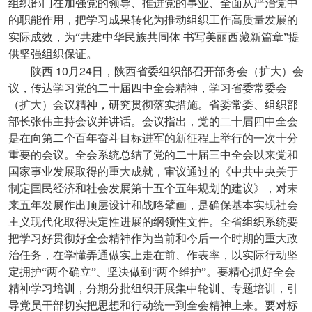
组织部门在加强党的领导、推进党的事业、全面从严治党中
的职能作用，把学习成果转化为推动组织工作高质量发展的
实际成效，为“共建中华民族共同体
书写美丽西藏新篇章”提
供坚强组织保证。
10
24
陕西
月
日，陕西省委组织部召开部务会（扩大）会
议，传达学习党的二十届四中全会精神，学习省委常委会
（扩大）会议精神，研究贯彻落实措施。省委常委、组织部
部长张伟主持会议并讲话。会议指出，党的二十届四中全会
是在向第二个百年奋斗目标进军的新征程上举行的一次十分
重要的会议。全会系统总结了党的二十届三中全会以来党和
国家事业发展取得的重大成就，审议通过的《中共中央关于
制定国民经济和社会发展第十五个五年规划的建议》，对未
来五年发展作出顶层设计和战略擘画，是确保基本实现社会
主义现代化取得决定性进展的纲领性文件。全省组织系统要
把学习好贯彻好全会精神作为当前和今后一个时期的重大政
治任务，在学懂弄通做实上走在前、作表率，以实际行动坚
定拥护“两个确立”、坚决做到“两个维护”。要精心抓好全会
精神学习培训，分期分批组织开展集中轮训、专题培训，引
导党员干部切实把思想和行动统一到全会精神上来。要对标