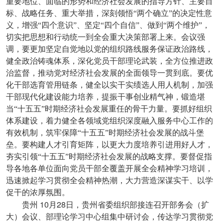
重要地位、面临的形势和经济社会发展的指导方针、主要目
标、战略任务、重大举措，深刻领悟“两个确立”的决定性意
义，增强“四个意识”、坚定“四个自信”、做到“两个维护”，
切实把思想和行动统一到全会重大决策部署上来。会议强
调，要更加坚定自觉地以党的组织路线服务保证政治路线，
健全政治铸魂体系，深化党员干部理论武装，全方位推进政
治监督，推动党对经济社会发展的全面领导一贯到底。要优
化干部选育管用链条，健全以实干实绩选人用人机制，加强
干部现代化建设能力培养，提振干事创业精气神，锻造堪
当“十五五”时期经济社会发展重任的骨干力量。要抓好组织
体系建设，着力健全各领域党组织深度融入服务中心工作的
有效机制，筑牢保障“十五五”时期经济社会发展的战斗堡
垒。要构建人才引育矩阵，以更大力度培养引进用好人才，
夯实引领“十五五”时期经济社会发展的战略支撑。要督促指
导各地各单位面向党员干部全覆盖开展全会精神学习培训，
迅速掀起学习贯彻全会精神热潮，大力营造深谋实干、以学
促干的浓厚氛围。
10
28
贵州
月
日，贵州省委组织部接连召开部务会（扩
大）会议、部理论学习中心组集中研讨会，传达学习贯彻党