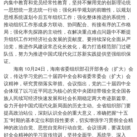
内集中教育和党员经常性教育，坚持不懈用党的创新理论统
一思想统一意志统一行动；强化科学规划的前瞻性，以规划
思维系统谋划今后五年组织工作；强化整体推进的系统性，
推动组织工作形成多方联动、协同配合、衔接有序的工作格
局；强化率先探路的主动性，在解决重点难点问题中不断提
升组织工作对经济社会发展的贡献度。要持续深化全面从严
治党，推进作风建设常态化长效化，着力打造模范部门过硬
队伍，努力为推进中国式现代化江苏新实践提供坚强组织保
证。
10
24
海南
月
日，海南省委组织部召开部务会（扩大）会
议，传达学习党的二十届四中全会和省委常委会（扩大）会
议精神，研究贯彻落实举措。会议指出，党的二十届四中全
会体现了以习近平同志为核心的党中央团结带领全党全国各
族人民续写经济快速发展和社会长期稳定两大奇迹新篇章、
奋力开创中国式现代化新局面的历史主动。全省组织部门要
提高政治站位，深刻认识全会的重大意义，准确把握“十五
五”时期的基本定位和阶段性要求，切实增强学习贯彻全会精
神的政治自觉、思想自觉和行动自觉。会议强调，要谋划抓
好全会精神的学习宣传培训，坚持全面学、系统学、深入