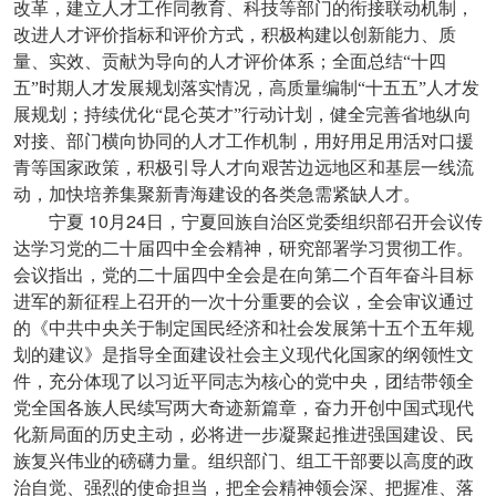
改革，建立人才工作同教育、科技等部门的衔接联动机制，
改进人才评价指标和评价方式，积极构建以创新能力、质
量、实效、贡献为导向的人才评价体系；全面总结“十四
五”时期人才发展规划落实情况，高质量编制“十五五”人才发
展规划；持续优化“昆仑英才”行动计划，健全完善省地纵向
对接、部门横向协同的人才工作机制，用好用足用活对口援
青等国家政策，积极引导人才向艰苦边远地区和基层一线流
动，加快培养集聚新青海建设的各类急需紧缺人才。
10
24
宁夏
月
日，宁夏回族自治区党委组织部召开会议传
达学习党的二十届四中全会精神，研究部署学习贯彻工作。
会议指出，党的二十届四中全会是在向第二个百年奋斗目标
进军的新征程上召开的一次十分重要的会议，全会审议通过
的《中共中央关于制定国民经济和社会发展第十五个五年规
划的建议》是指导全面建设社会主义现代化国家的纲领性文
件，充分体现了以习近平同志为核心的党中央，团结带领全
党全国各族人民续写两大奇迹新篇章，奋力开创中国式现代
化新局面的历史主动，必将进一步凝聚起推进强国建设、民
族复兴伟业的磅礴力量。组织部门、组工干部要以高度的政
治自觉、强烈的使命担当，把全会精神领会深、把握准、落