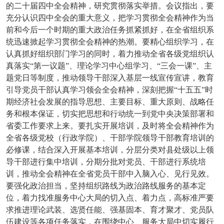
的二十届四中全会精神，研究贯彻落实举措。会议指出，要
充分认识四中全会的重大意义，把学习贯彻全会精神作为当
前和今后一个时期的重大政治任务抓紧抓好，在全省组织系
统迅速掀起学习贯彻全会精神的热潮。要精心组织学习，在
认真抓好组织部门学习的同时，着力推动全省各级党组织认
真落实“第一议题”、理论学习中心组学习、“三会一课”、主
题党日等制度，推动领导干部深入基层一线宣传宣讲，教育
引导党员干部认真学习领会全会精神，深刻把握“十五五”时
期经济社会发展的指导思想、主要目标、重大原则、战略任
务和根本保证，切实把思想和行动统一到党中央决策部署和
省委工作要求上来。要扎实开展培训，及时将全会精神作为
全省各级党校（行政学院）、干部学院领导干部教育培训的
必修课，结合深入开展基本培训，分层分类对县处级以上领
导干部进行集中培训，分期分批对党员、干部进行系统培
训，推动全会精神在全省党员干部中入脑入心、见行见效。
要强化政治担当，坚持组织路线为政治路线服务的基本定
位，着力找准服务中心大局的切入点、着力点，高标准严要
求推进理论武装、选贤任能、强基固本、育才聚才、党员队
伍建设等各项任务落实，在围绕中心、服务大局中切实履行