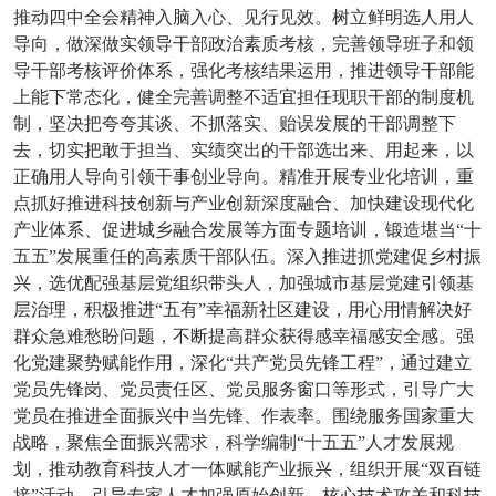
推动四中全会精神入脑入心、见行见效。树立鲜明选人用人
导向，做深做实领导干部政治素质考核，完善领导班子和领
导干部考核评价体系，强化考核结果运用，推进领导干部能
上能下常态化，健全完善调整不适宜担任现职干部的制度机
制，坚决把夸夸其谈、不抓落实、贻误发展的干部调整下
去，切实把敢于担当、实绩突出的干部选出来、用起来，以
正确用人导向引领干事创业导向。精准开展专业化培训，重
点抓好推进科技创新与产业创新深度融合、加快建设现代化
产业体系、促进城乡融合发展等方面专题培训，锻造堪当“十
五五”发展重任的高素质干部队伍。深入推进抓党建促乡村振
兴，选优配强基层党组织带头人，加强城市基层党建引领基
层治理，积极推进“五有”幸福新社区建设，用心用情解决好
群众急难愁盼问题，不断提高群众获得感幸福感安全感。强
化党建聚势赋能作用，深化“共产党员先锋工程”，通过建立
党员先锋岗、党员责任区、党员服务窗口等形式，引导广大
党员在推进全面振兴中当先锋、作表率。围绕服务国家重大
战略，聚焦全面振兴需求，科学编制“十五五”人才发展规
划，推动教育科技人才一体赋能产业振兴，组织开展“双百链
接”活动，引导专家人才加强原始创新、核心技术攻关和科技