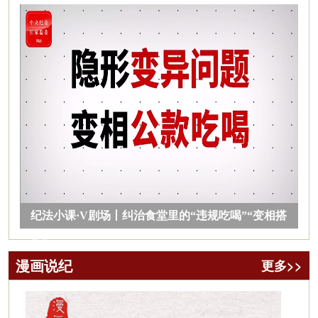
纪法小课·V剧场丨纠治食堂里的“违规吃喝”“变相搭
车”
漫画说纪
更多>>